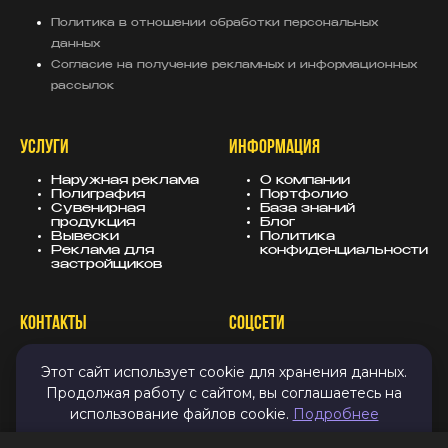
Политика в отношении обработки персональных
данных
Согласие на получение рекламных и информационных
рассылок
УСЛУГИ
ИНФОРМАЦИЯ
Наружная реклама
О компании
Полиграфия
Портфолио
Сувенирная
База знаний
продукция
Блог
Вывески
Политика
Реклама для
конфиденциальности
застройщиков
КОНТАКТЫ
СОЦСЕТИ
8 (343) 247-25-10
MAX
Этот сайт использует cookie для хранения данных.
info@sugarmedia.ru
VK
Екатеринбург
TG
Продолжая работу с сайтом, вы соглашаетесь на
Дзен
использование файлов cookie.
Подробнее
Email