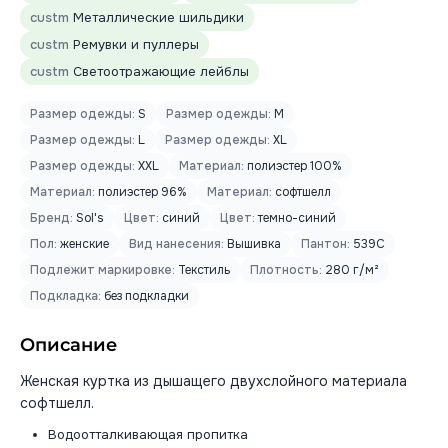
custm
Металлические шильдики
custm
Ремувки и пуллеры
custm
Светоотражающие лейблы
Размер одежды:
S
Размер одежды:
M
Размер одежды:
L
Размер одежды:
XL
Размер одежды:
XXL
Материал:
полиэстер 100%
Материал:
полиэстер 96%
Материал:
софтшелл
Бренд:
Sol's
Цвет:
синий
Цвет:
темно-синий
Пол:
женские
Вид нанесения:
Вышивка
Пантон:
539C
Подлежит маркировке:
Текстиль
Плотность:
280 г/м²
Подкладка:
без подкладки
Описание
Женская куртка из дышащего двухслойного материала
софтшелл.
Водоотталкивающая пропитка