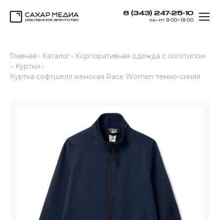
8 (343) 247-25-10
ОТК
пн–пт 9:00–18:00
Сахар Медиа
Главная
»
Каталог
»
Корпоративная одежда с логотипом
»
Куртки
»
Куртка софтшелл женская Race Women темно-синяя