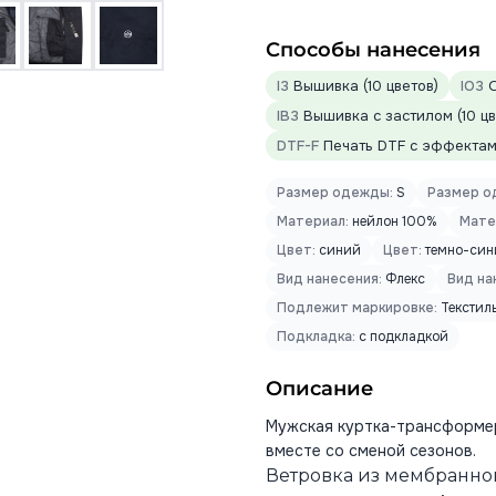
Способы нанесения
I3
Вышивка (10 цветов)
IO3
О
IB3
Вышивка с застилом (10 цв
DTF-F
Печать DTF с эффектами
Размер одежды:
S
Размер о
Материал:
нейлон 100%
Мате
Цвет:
синий
Цвет:
темно-син
Вид нанесения:
Флекс
Вид на
Подлежит маркировке:
Текстил
Подкладка:
с подкладкой
Описание
Мужская куртка-трансформер 
вместе со сменой сезонов.
Ветровка из мембранно