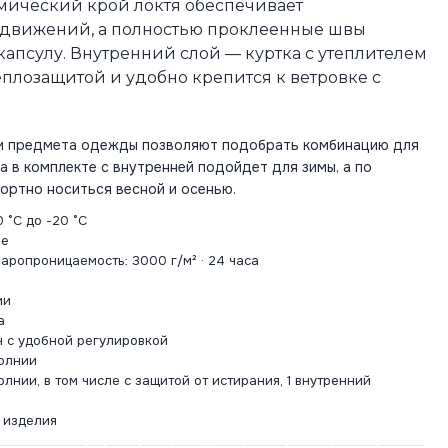
омический крой локтя обеспечивает
движений, а полностью проклеенные швы
апсулу. Внутренний слой — куртка с утеплителем
плозащитой и удобно крепится к ветровке с
ти предмета одежды позволяют подобрать комбинацию для
а в комплекте с внутренней подойдет для зимы, а по
ортно носиться весной и осенью.
 °C до -20 °C
me
паропроницаемость: 3000 г/м² · 24 часа
ии
а
 с удобной регулировкой
олнии
лнии, в том числе с защитой от истирания, 1 внутренний
 изделия