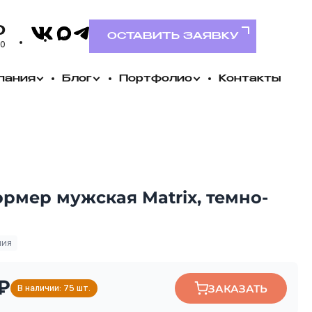
VK
0
MAX
Telegram
ОСТАВИТЬ ЗАЯВКУ
00
пания
Блог
Портфолио
Контакты
рмер мужская Matrix, темно-
ния
 ₽
ЗАКАЗАТЬ
В наличии: 75 шт.