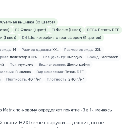
бъёмная вышивка (10 цветов)
етов)
F2
Флекс (1 цвет)
F1
Флекс (1 цвет)
DTF4
Печать DTF
 (1 цвет)
D4
Шелкография с трансфером (5 цветов)
дежды:
M
Размер одежды:
XXL
Размер одежды:
3XL
риал:
полиэстер 100%
Спецфильтр:
Выгодно
Бренд:
Stormtech
ий
Пол:
мужские
Вид нанесения:
Шелкография
несения:
Вышивка
Вид нанесения:
Печать DTF
ь
Плотность:
40 г/м²
Плотность:
240 г/м²
Matrix по-новому определяет понятие «3 в 1», меняясь
й ткани H2Xtreme снаружи — дышит, но не