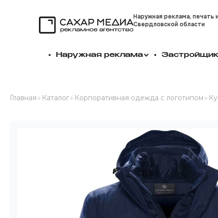
Наружная реклама, печать 
Свердловской области
Сахар Медиа
Наружная реклама
Застройщи
Главная
»
Каталог
»
Корпоративная одежда с логотипом
»
Ку