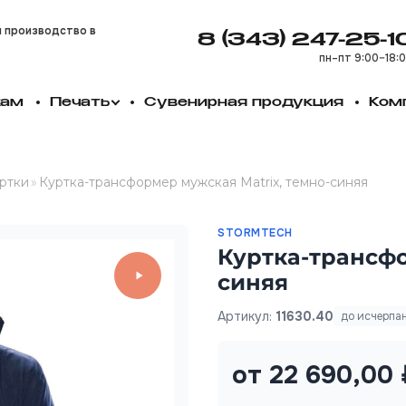
и производство в
8 (343) 247-25-1
пн–пт 9:00–18:
кам
Печать
Сувенирная продукция
Ком
ртки
»
Куртка-трансформер мужская Matrix, темно-синяя
STORMTECH
Куртка-трансфо
синяя
Артикул:
11630.40
до исчерпа
от 22 690,00