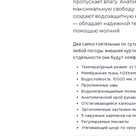
пропускает влагу. Анат
максимальную свободу 
создают водозащитную к
— обладает надежной те
помощью молний.
Два самостоятельных по су
любой погоды: внешняя куртк
отдельности они будут комф
Температурный режим: от 0
Мембранная ткань H2Xtre
Водостойкость: 10000 мм, 
Проклеенные швы
Водонепроницаемые молн
Анатомический крой рукав
Отстегивающийся капюшон
Эргономичные застежки-м
5 наружных карманов на мо
Регулируемые манжеты
Утягивающий шнур по низу