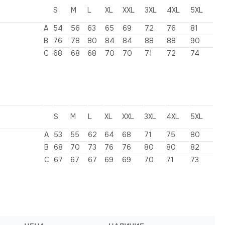
S
M
L
XL
XXL
3XL
4XL
5XL
А
54
56
63
65
69
72
76
81
В
76
78
80
84
84
88
88
90
С
68
68
68
70
70
71
72
74
S
M
L
XL
XXL
3XL
4XL
5XL
А
53
55
62
64
68
71
75
80
В
68
70
73
76
76
80
80
82
С
67
67
67
69
69
70
71
73