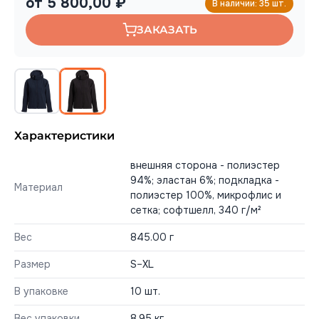
от 5 800,00 ₽
В наличии: 35 шт.
ЗАКАЗАТЬ
Характеристики
внешняя сторона - полиэстер
94%; эластан 6%; подкладка -
Материал
полиэстер 100%, микрофлис и
сетка; софтшелл, 340 г/м²
Вес
845.00 г
Размер
S–XL
В упаковке
10 шт.
Вес упаковки
8,95 кг