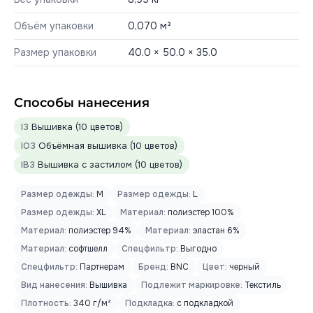
Объём упаковки
0,070 м³
Размер упаковки
40.0 × 50.0 × 35.0
Способы нанесения
I3
Вышивка (10 цветов)
IO3
Объёмная вышивка (10 цветов)
IB3
Вышивка с застилом (10 цветов)
Размер одежды:
M
Размер одежды:
L
Размер одежды:
XL
Материал:
полиэстер 100%
Материал:
полиэстер 94%
Материал:
эластан 6%
Материал:
софтшелл
Спецфильтр:
Выгодно
Спецфильтр:
Партнерам
Бренд:
BNC
Цвет:
черный
Вид нанесения:
Вышивка
Подлежит маркировке:
Текстиль
Плотность:
340 г/м²
Подкладка:
с подкладкой