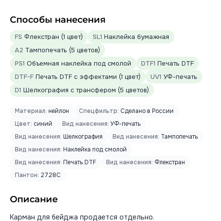
Способы нанесения
FS
Флекстран (1 цвет)
SL1
Наклейка бумажная
A2
Тампопечать (5 цветов)
PS1
Объемная наклейка под смолой
DTF1
Печать DTF
DTF-F
Печать DTF с эффектами (1 цвет)
UV1
УФ-печать
D1
Шелкография с трансфером (5 цветов)
Материал:
нейлон
Спецфильтр:
Сделано в России
Цвет:
синий
Вид нанесения:
УФ-печать
Вид нанесения:
Шелкография
Вид нанесения:
Тампопечать
Вид нанесения:
Наклейка под смолой
Вид нанесения:
Печать DTF
Вид нанесения:
Флекстран
Пантон:
2728C
Описание
Карман для бейджа продается отдельно.