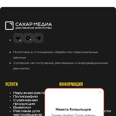
Сахар Медиа
VK
MAX
Telegram
Политика в отношении обработки персональных
данных
Согласие на получение рекламных и информационных
рассылок
УСЛУГИ
ИНФОРМАЦИЯ
Наружная реклама
О компании
Полиграфия
Портфолио
Сувенирная
База знаний
продукция
Блог
Вывески
Политика
Никита Копыльцов
Реклама для
конфиденциальности
Здравствуйте! Готов помочь
застройщиков