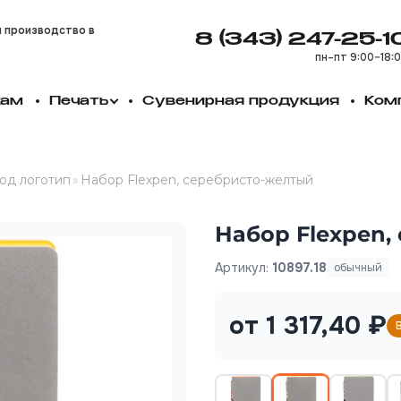
и производство в
8 (343) 247-25-1
пн–пт 9:00–18:
кам
Печать
Сувенирная продукция
Ком
од логотип
»
Набор Flexpen, серебристо-желтый
Набор Flexpen,
Артикул:
10897.18
обычный
от 1 317,40 ₽
В