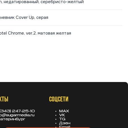
n, недатированный, серебристо-желтый
невник Cover Up, серая
tel Chrome, ver.2, матовая желтая
КТЫ
СОЦСЕТИ
(343) 247-25-10
MAX
fo@sugarmedia.ru
VK
атеринбург
TG
Дзен
Email