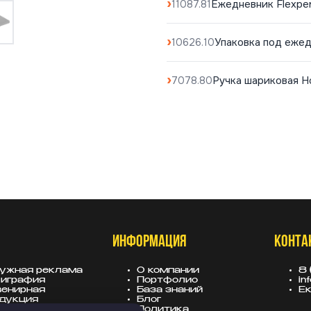
Ежедневник Flexpe
11087.81
Упаковка под ежед
10626.10
Ручка шариковая Ho
7078.80
ИНФОРМАЦИЯ
КОНТА
ужная реклама
О компании
8 
играфия
Портфолио
in
енирная
База знаний
Ек
дукция
Блог
вески
Политика