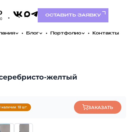
VK
0
MAX
Telegram
ОСТАВИТЬ ЗАЯВКУ
00
пания
Блог
Портфолио
Контакты
 серебристо-желтый
ЗАКАЗАТЬ
 наличии: 18 шт.