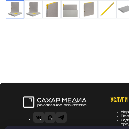
УСЛУГИ
Сахар Медиа
Нар
Пол
VK
MAX
Telegram
Сув
про
Вы