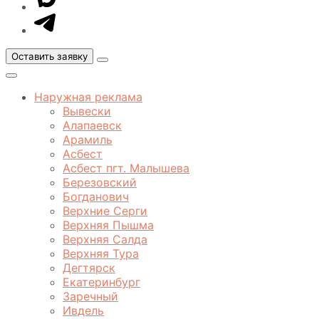
MAX
Оставить заявку
Открыть
меню
Закрыть
меню
Наружная реклама
Вывески
Алапаевск
Арамиль
Асбест
Асбест пгт. Малышева
Березовский
Богданович
Верхние Серги
Верхняя Пышма
Верхняя Салда
Верхняя Тура
Дегтярск
Екатеринбург
Заречный
Ивдель