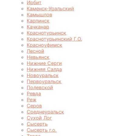
Ирбит
Каменск-Уральский
Камышлов
Карпинск
Качканар
Краснотурьинск
Краснотурьинский Г.О.
Красноуфимск
Лесной
Невьянск
Нижние Серги
Нижняя Салда
Новоуральск
Первоуральск
Полевской
Ревда
Реж
Серов
Среднеуральск
Сухой Лог
Сысерть
Сысерть г.о.
Тавда