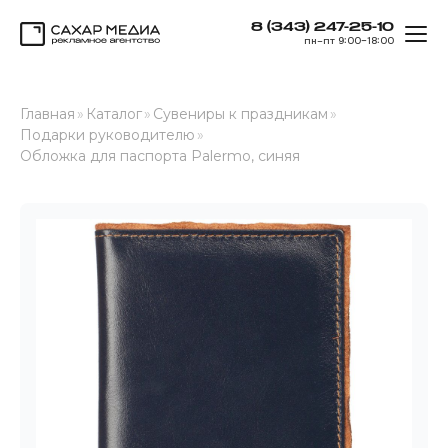
8 (343) 247-25-10
ОТК
пн–пт 9:00–18:00
Сахар Медиа
Главная
»
Каталог
»
Сувениры к праздникам
»
Подарки руководителю
»
Обложка для паспорта Palermo, синяя