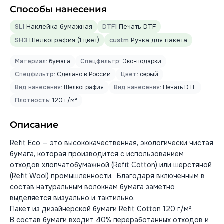
Способы нанесения
SL1
Наклейка бумажная
DTF1
Печать DTF
SH3
Шелкография (1 цвет)
custm
Ручка для пакета
Материал:
бумага
Спецфильтр:
Эко-подарки
Спецфильтр:
Сделано в России
Цвет:
серый
Вид нанесения:
Шелкография
Вид нанесения:
Печать DTF
Плотность:
120 г/м²
Описание
Refit Eco — это высококачественная, экологически чистая
бумага, которая производится с использованием
отходов хлопчатобумажной (Refit Cotton) или шерстяной
(Refit Wool) промышленности. Благодаря включенным в
состав натуральным волокнам бумага заметно
выделяется визуально и тактильно.
Пакет из дизайнерской бумаги Refit Cotton 120 г/м².
В состав бумаги входит 40% переработанных отходов и