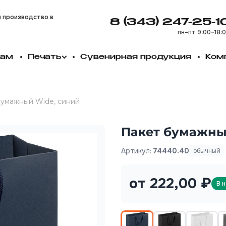
и производство в
8 (343) 247-25-1
пн–пт 9:00–18:
кам
Печать
Сувенирная продукция
Ком
бумажный Wide, синий
Пакет бумажны
Артикул:
74440.40
обычный
от 222,00 ₽
В 