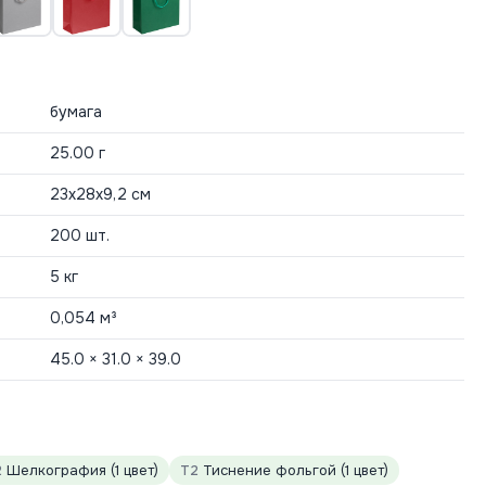
бумага
25.00 г
23х28х9,2 см
200 шт.
5 кг
0,054 м³
45.0 × 31.0 × 39.0
2
Шелкография (1 цвет)
T2
Тиснение фольгой (1 цвет)