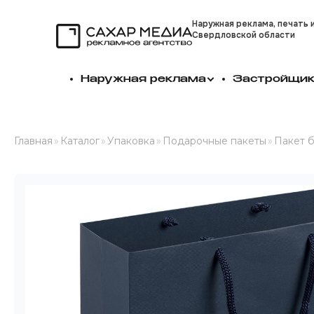
Наружная реклама, печать 
Свердловской области
Сахар Медиа
Наружная реклама
Застройщи
Главная
»
Каталог
»
Упаковка
»
Подарочные пакеты
»
Пакет 