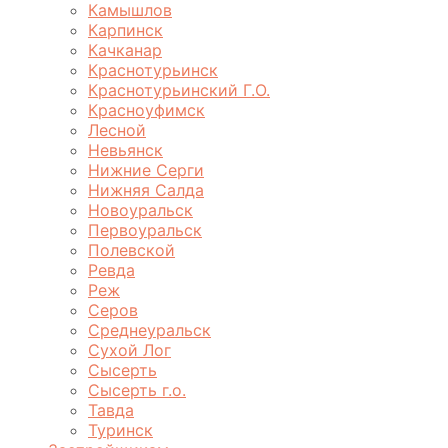
Камышлов
Карпинск
Качканар
Краснотурьинск
Краснотурьинский Г.О.
Красноуфимск
Лесной
Невьянск
Нижние Серги
Нижняя Салда
Новоуральск
Первоуральск
Полевской
Ревда
Реж
Серов
Среднеуральск
Сухой Лог
Сысерть
Сысерть г.о.
Тавда
Туринск