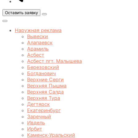
Оставить заявку
Открыть
меню
Закрыть
меню
Наружная реклама
Вывески
Алапаевск
Арамиль
Асбест
Асбест пгт. Малышева
Березовский
Богданович
Верхние Серги
Верхняя Пышма
Верхняя Салда
Верхняя Тура
Дегтярск
Екатеринбург
Заречный
Ивдель
Ирбит
Каменск-Уральский