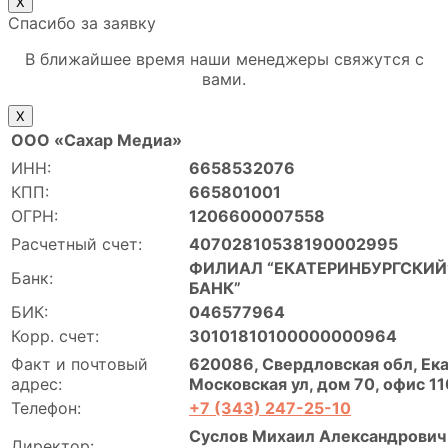
Х
Спасибо за заявку
В ближайшее время наши менеджеры свяжутся с
вами.
Х
ООО «Сахар Медиа»
ИНН:
6658532076
КПП:
665801001
ОГРН:
1206600007558
Расчетный счет:
40702810538190002995
ФИЛИАЛ “ЕКАТЕРИНБУРГСКИЙ”
Банк:
БАНК”
БИК:
046577964
Корр. счет:
30101810100000000964
Факт и почтовый
620086, Свердловская обл, Ека
адрес:
Московская ул, дом 70, офис 11
Телефон:
+7 (343) 247-25-10
Суслов Михаил Александрович 
Директор: