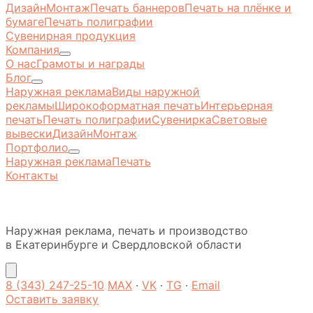
Дизайн
Монтаж
Печать баннеров
Печать на плёнке и
бумаге
Печать полиграфии
Сувенирная продукция
Компания
О нас
Грамоты и награды
Блог
Наружная реклама
Виды наружной
рекламы
Широкоформатная печать
Интерьерная
печать
Печать полиграфии
Сувенирка
Световые
вывески
Дизайн
Монтаж
Портфолио
Наружная реклама
Печать
Контакты
Наружная реклама, печать и производство
в Екатеринбурге и Свердловской области
8 (343) 247-25-10
MAX
·
VK
·
TG
·
Email
Оставить заявку