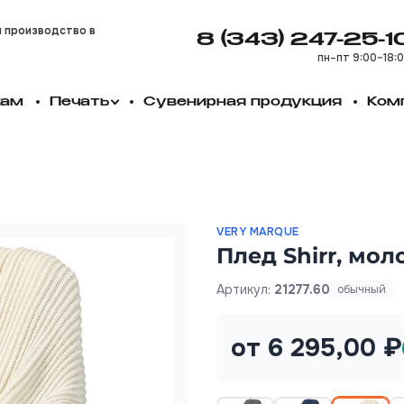
и производство в
8 (343) 247-25-1
пн–пт 9:00–18:
кам
Печать
Сувенирная продукция
Ком
й
VERY MARQUE
Плед Shirr, мо
Артикул:
21277.60
обычный
от 6 295,00 ₽