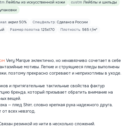
stm
Лейблы из искусственной кожи
custm
Лейблы и шильды
упаковки
иал:
акрил 50%
Спецфильтр:
Сделано в России
ый
Размер полотна:
125x170
Плотность:
565 г/м²
дом
Very Marque эклектично, но ненавязчиво сочетает в себе
фантазийные мотивы. Легкие и струящиеся пледы выполнены
жи, поэтому прекрасно согревают и неприхотливы в уходе.
нков и притягательные тактильные свойства фактур
ию бренда, который призывает обратить внимание на
ных вещей.
ка — плед Shirr, словно крепкая рука надежного друга,
 от всех невзгод.
вязан резинкой из нити в несколько сложений.