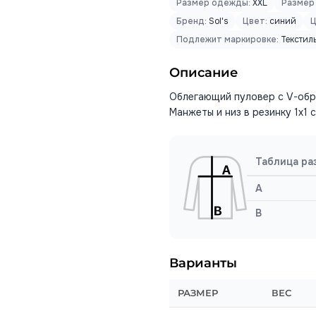
Размер одежды:
XXL
Размер
Бренд:
Sol's
Цвет:
синий
Ц
Подлежит маркировке:
Текстил
Описание
Облегающий пуловер с V-обра
Манжеты и низ в резинку 1x1 
Таблица ра
A
B
Варианты
РАЗМЕР
ВЕС