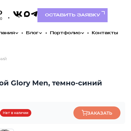
VK
0
MAX
Telegram
ОСТАВИТЬ ЗАЯВКУ
00
пания
Блог
Портфолио
Контакты
ний
й Glory Men, темно-синий
ЗАКАЗАТЬ
Нет в наличии