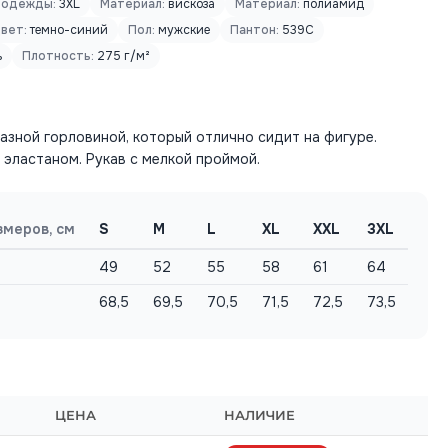
 одежды:
3XL
Материал:
вискоза
Материал:
полиамид
вет:
темно-синий
Пол:
мужские
Пантон:
539C
ь
Плотность:
275 г/м²
зной горловиной, который отлично сидит на фигуре.
с эластаном. Рукав с мелкой проймой.
змеров, см
S
M
L
XL
XXL
3XL
49
52
55
58
61
64
68,5
69,5
70,5
71,5
72,5
73,5
ЦЕНА
НАЛИЧИЕ