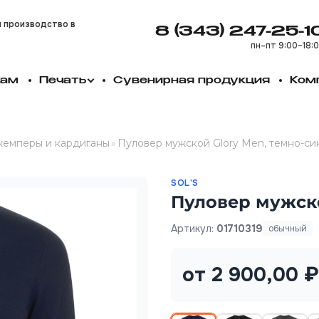
и производство в
8 (343) 247-25-1
пн–пт 9:00–18:
кам
Печать
Сувенирная продукция
Ком
емперы и кардиганы
»
Пуловер мужской Glory Men, темно-си
SOL'S
Пуловер мужско
Артикул:
01710319
обычный
от 2 900,00 ₽