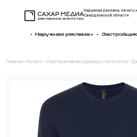
Наружная реклама, печать 
Свердловской области
Сахар Медиа
Наружная реклама
Застройщи
Главная
»
Каталог
»
Корпоративная одежда с логотипом
»
Дж