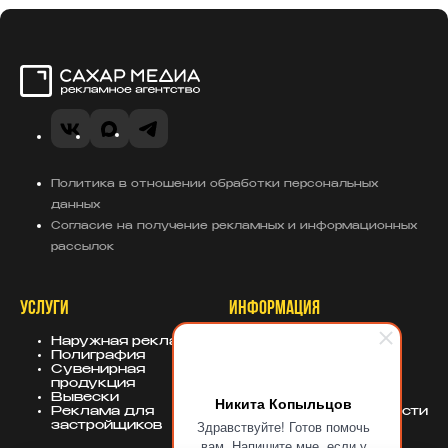
Сахар Медиа
VK
MAX
Telegram
Политика в отношении обработки персональных
данных
Согласие на получение рекламных и информационных
рассылок
УСЛУГИ
ИНФОРМАЦИЯ
Наружная реклама
О компании
Полиграфия
Портфолио
Сувенирная
База знаний
продукция
Блог
Вывески
Политика
Никита Копыльцов
Реклама для
конфиденциальности
Здравствуйте! Готов помочь
застройщиков
вам. Напишите мне, если у