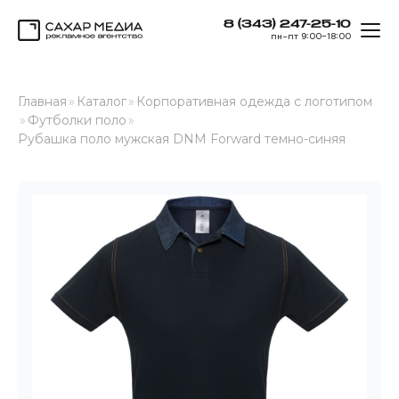
8 (343) 247-25-10
ОТК
пн–пт 9:00–18:00
Сахар Медиа
Главная
»
Каталог
»
Корпоративная одежда с логотипом
»
Футболки поло
»
Рубашка поло мужская DNM Forward темно-синяя