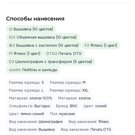
Способы нанесения
I2
Вышивка (10 цветов)
IO2
Объёмная вышивка (10 цветов)
IB2
Вышивка с застилом (10 цветов)
F2
Флекс (1 цвет)
F1
Флекс (1 цвет)
DTG2
Печать DTG
D3
Шелкография с трансфером (5 цветов)
custm
Лейблы и шильды
Размер одежды:
S
Размер одежды:
M
Размер одежды:
L
Размер одежды:
XXL
Материал:
хлопок 100%
Материал:
хлопок
Спецфильтр:
Выгодно
Бренд:
BNC
Цвет:
синий
Цвет:
темно-синий
Пол:
мужские
Вид нанесения:
Шелкография
Вид нанесения:
Флекс
Вид нанесения:
Вышивка
Вид нанесения:
Печать DTG