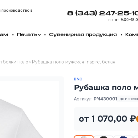
и производство в
8 (343) 247-25-1
пн–пт 9:00–18:
кам
Печать
Сувенирная продукция
Ком
тболки поло
»
Рубашка поло мужская Inspire, белая
BNC
Рубашка поло м
Артикул:
PM430001
до исчер
от 1 070,00 ₽