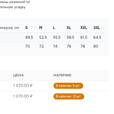
нены резинкой 1х1
тельную усадку
змеров, см
S
M
L
XL
XXL
3XL
49,5
52,5
55,5
58,5
61,5
64,5
70
72
74
76
78
80
ЦЕНА
НАЛИЧИЕ
1 070,00 ₽
В наличии: 5 шт.
1 070,00 ₽
В наличии: 21 шт.