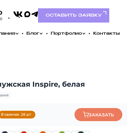
VK
0
MAX
Telegram
ОСТАВИТЬ ЗАЯВКУ
00
пания
Блог
Портфолио
Контакты
ужская Inspire, белая
пания
ЗАКАЗАТЬ
В наличии: 26 шт.