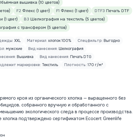
бъёмная вышивка (10 цветов)
етов)
F2
Флекс (1 цвет)
F1
Флекс (1 цвет)
DTF3
Печать DTF
 (1 цвет)
B3
Шелкография на текстиль (5 цветов)
графия с трансфером (5 цветов)
дежды:
XXL
Материал:
хлопок 100%
Спецфильтр:
Выгодно
ол:
мужские
Вид нанесения:
Шелкография
несения:
Вышивка
Вид нанесения:
Печать DTG
одлежит маркировке:
Текстиль
Плотность:
170 г/м²
рямого кроя из органического хлопка — выращенного без
рбицидов, собранного вручную и обработанного с
меньшению экологического следа в процессе производства.
 хлопка подтверждено сертификатом Ecocert Greenlife
тон