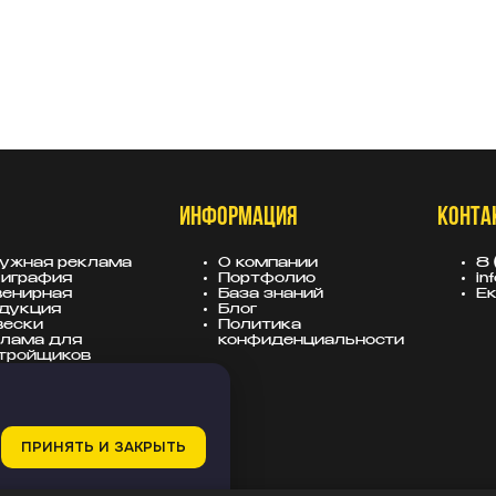
ИНФОРМАЦИЯ
КОНТА
ужная реклама
О компании
8 
играфия
Портфолио
in
енирная
База знаний
Ек
дукция
Блог
вески
Политика
лама для
конфиденциальности
тройщиков
ПРИНЯТЬ И ЗАКРЫТЬ