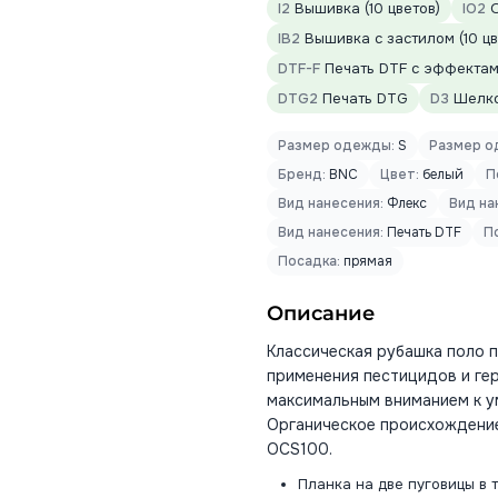
I2
Вышивка (10 цветов)
IO2
О
IB2
Вышивка с застилом (10 цв
DTF-F
Печать DTF с эффектами
DTG2
Печать DTG
D3
Шелко
Размер одежды:
S
Размер о
Бренд:
BNC
Цвет:
белый
П
Вид нанесения:
Флекс
Вид на
Вид нанесения:
Печать DTF
П
Посадка:
прямая
Описание
Классическая рубашка поло п
применения пестицидов и ге
максимальным вниманием к у
Органическое происхождение
OCS100.
Планка на две пуговицы в 