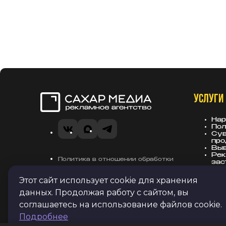
УСЛУГИ
Сахар Медиа
Нар
Пол
VK
MAX
Telegram
Сув
про
Вы
Рек
Политика в отношении обработки
зас
персональных данных
Этот сайт использует cookie для хранения
Согласие на получение рекламных
данных. Продолжая работу с сайтом, вы
и информационных рассылок
соглашаетесь на использование файлов cookie.
Подробнее