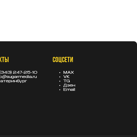
КТЫ
СОЦСЕТИ
(343) 247-25-10
MAX
fo@sugarmedia.ru
VK
атеринбург
TG
Дзен
Email