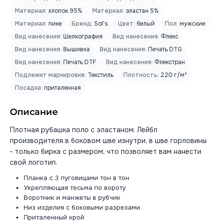
Материал:
хлопок 95%
Материал:
эластан 5%
Материал:
пике
Бренд:
Sol's
Цвет:
белый
Пол:
мужские
Вид нанесения:
Шелкография
Вид нанесения:
Флекс
Вид нанесения:
Вышивка
Вид нанесения:
Печать DTG
Вид нанесения:
Печать DTF
Вид нанесения:
Флекстран
Подлежит маркировке:
Текстиль
Плотность:
220 г/м²
Посадка:
приталенная
Описание
Плотная рубашка поло с эластаном. Лейбл
производителя в боковом шве изнутри, в шве горловины
- только бирка с размером, что позволяет вам нанести
свой логотип.
Планка с 3 пуговицами тон в тон
Укрепляющая тесьма по вороту
Воротник и манжеты в рубчик
Низ изделия с боковыми разрезами
Приталенный крой