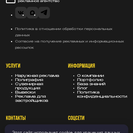
Сахар Медиа
VK
Telegram
MAX
Политика в отношении обработки персональных
данных
Согласие на получение рекламных и информационных
рассылок
УСЛУГИ
ИНФОРМАЦИЯ
Наружная реклама
О компании
Полиграфия
Портфолио
Сувенирная
База знаний
продукция
Блог
Вывески
Политика
Реклама для
конфиденциальности
застройщиков
КОНТАКТЫ
СОЦСЕТИ
8 (343) 247-25-10
MAX
Этот сайт использует cookie для хранения данных.
info@sugarmedia.ru
VK