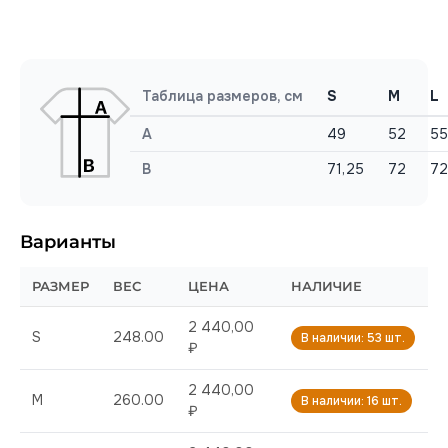
Таблица размеров, см
S
M
L
A
49
52
55
B
71,25
72
72
Варианты
РАЗМЕР
ВЕС
ЦЕНА
НАЛИЧИЕ
2 440,00
S
248.00
В наличии: 53 шт.
₽
2 440,00
M
260.00
В наличии: 16 шт.
₽