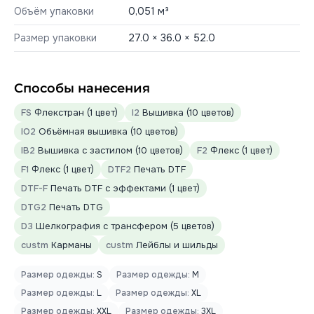
Объём упаковки
0,051 м³
Размер упаковки
27.0 × 36.0 × 52.0
Способы нанесения
FS
Флекстран (1 цвет)
I2
Вышивка (10 цветов)
IO2
Объёмная вышивка (10 цветов)
IB2
Вышивка с застилом (10 цветов)
F2
Флекс (1 цвет)
F1
Флекс (1 цвет)
DTF2
Печать DTF
DTF-F
Печать DTF с эффектами (1 цвет)
DTG2
Печать DTG
D3
Шелкография с трансфером (5 цветов)
custm
Карманы
custm
Лейблы и шильды
Размер одежды:
S
Размер одежды:
M
Размер одежды:
L
Размер одежды:
XL
Размер одежды:
XXL
Размер одежды:
3XL