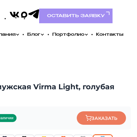
VK
MAX
Telegram
ОСТАВИТЬ ЗАЯВКУ
пания
Блог
Портфолио
Контакты
ужская Virma Light, голубая
ЗАКАЗАТЬ
наличии