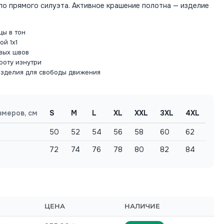
ло прямого силуэта. Активное крашение полотна — изделие
цы в тон
й 1x1
вых швов
роту изнутри
изделия для свободы движения
змеров, см
S
M
L
XL
XXL
3XL
4XL
50
52
54
56
58
60
62
72
74
76
78
80
82
84
ЦЕНА
НАЛИЧИЕ