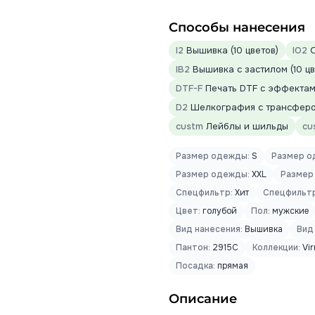
Способы нанесения
I2
Вышивка (10 цветов)
IO2
О
IB2
Вышивка с застилом (10 цв
DTF-F
Печать DTF с эффектами
D2
Шелкография с трансфером
custm
Лейблы и шильды
cu
Размер одежды:
S
Размер о
Размер одежды:
XXL
Размер
Спецфильтр:
Хит
Спецфильтр
Цвет:
голубой
Пол:
мужские
Вид нанесения:
Вышивка
Вид
Пантон:
2915C
Коллекции:
Vi
Посадка:
прямая
Описание