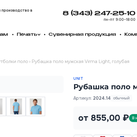
и производство в
8 (343) 247-25-10
пн–пт 9:00–18:00
кам
Печать
Сувенирная продукция
Ком
тболки поло
»
Рубашка поло мужская Virma Light, голубая
UNIT
Рубашка поло м
Артикул:
2024.14
обычный
от 855,00 ₽
В 