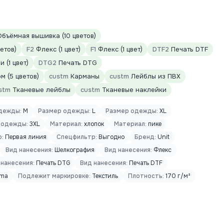
бъёмная вышивка (10 цветов)
етов)
F2
Флекс (1 цвет)
F1
Флекс (1 цвет)
DTF2
Печать DTF
 (1 цвет)
DTG2
Печать DTG
 (5 цветов)
custm
Карманы
custm
Лейблы из ПВХ
stm
Тканевые лейблы
custm
Тканевые наклейки
дежды:
M
Размер одежды:
L
Размер одежды:
XL
 одежды:
3XL
Материал:
хлопок
Материал:
пике
:
Первая линия
Спецфильтр:
Выгодно
Бренд:
Unit
Вид нанесения:
Шелкография
Вид нанесения:
Флекс
 нанесения:
Печать DTG
Вид нанесения:
Печать DTF
rma
Подлежит маркировке:
Текстиль
Плотность:
170 г/м²