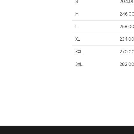
S
204.0
M
246.0
L
258.0
XL
234.0
XXL
270.0
3XL
282.0