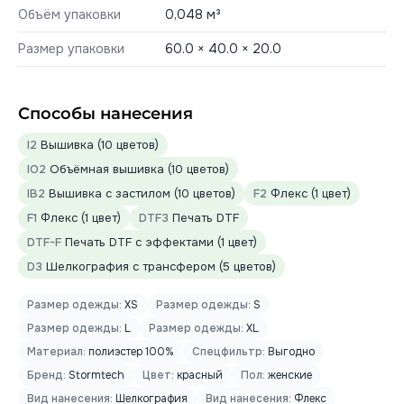
Объём упаковки
0,048 м³
Размер упаковки
60.0 × 40.0 × 20.0
Способы нанесения
I2
Вышивка (10 цветов)
IO2
Объёмная вышивка (10 цветов)
IB2
Вышивка с застилом (10 цветов)
F2
Флекс (1 цвет)
F1
Флекс (1 цвет)
DTF3
Печать DTF
DTF-F
Печать DTF с эффектами (1 цвет)
D3
Шелкография с трансфером (5 цветов)
Размер одежды:
XS
Размер одежды:
S
Размер одежды:
L
Размер одежды:
XL
Материал:
полиэстер 100%
Спецфильтр:
Выгодно
Бренд:
Stormtech
Цвет:
красный
Пол:
женские
Вид нанесения:
Шелкография
Вид нанесения:
Флекс