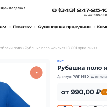
и производство в
8 (343) 247-25-1
пн–пт 9:00–18:
кам
Печать
Сувенирная продукция
Ком
тболки поло
»
Рубашка поло женская ID.001 ярко-синяя
BNC
Рубашка поло ж
Артикул:
PWI11450
до исчерп
от 990,00 ₽
В 