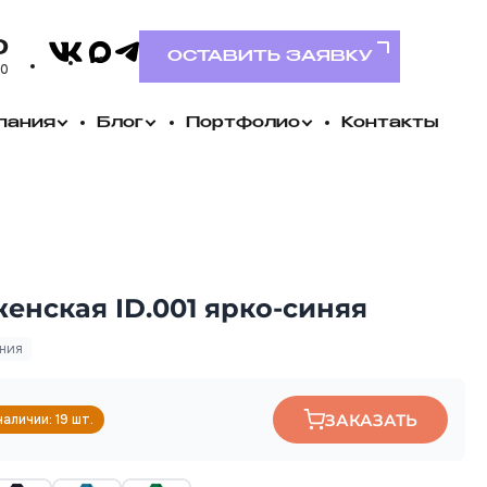
VK
0
MAX
Telegram
ОСТАВИТЬ ЗАЯВКУ
00
пания
Блог
Портфолио
Контакты
енская ID.001 ярко-синяя
ания
ЗАКАЗАТЬ
наличии: 19 шт.