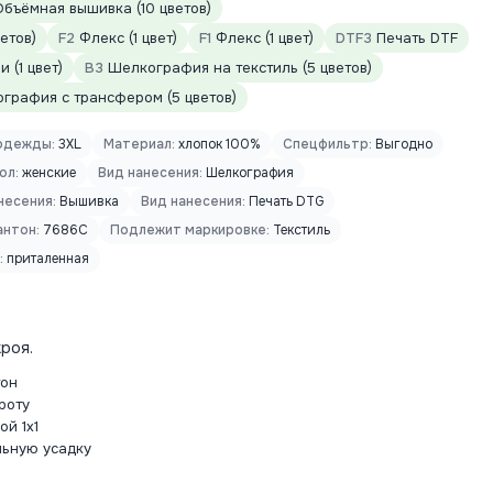
бъёмная вышивка (10 цветов)
етов)
F2
Флекс (1 цвет)
F1
Флекс (1 цвет)
DTF3
Печать DTF
 (1 цвет)
B3
Шелкография на текстиль (5 цветов)
графия с трансфером (5 цветов)
одежды:
3XL
Материал:
хлопок 100%
Спецфильтр:
Выгодно
ол:
женские
Вид нанесения:
Шелкография
несения:
Вышивка
Вид нанесения:
Печать DTG
антон:
7686C
Подлежит маркировке:
Текстиль
:
приталенная
роя.
тон
роту
й 1х1
льную усадку