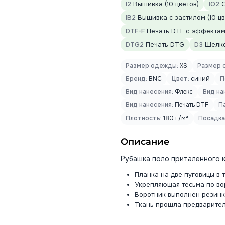
I2
Вышивка (10 цветов)
IO2
О
IB2
Вышивка с застилом (10 цв
DTF-F
Печать DTF с эффектами
DTG2
Печать DTG
D3
Шелко
Размер одежды:
XS
Размер 
Бренд:
BNC
Цвет:
синий
П
Вид нанесения:
Флекс
Вид на
Вид нанесения:
Печать DTF
П
Плотность:
180 г/м²
Посадка
Описание
Рубашка поло приталенного к
Планка на две пуговицы в 
Укрепляющая тесьма по во
Воротник выполнен резинко
Ткань прошла предварите