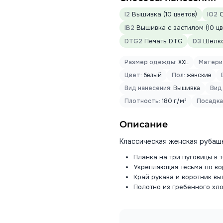
I2
Вышивка (10 цветов)
IO2
О
IB2
Вышивка с застилом (10 цв
DTG2
Печать DTG
D3
Шелко
Размер одежды:
XXL
Матери
Цвет:
белый
Пол:
женские
Вид нанесения:
Вышивка
Вид
Плотность:
180 г/м²
Посадка
Описание
Классическая женская рубашк
Планка на три пуговицы в 
Укрепляющая тесьма по во
Край рукава и воротник вы
Полотно из гребенного хл