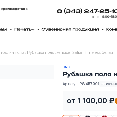
и производство в
8 (343) 247-25-1
пн–пт 9:00–18:
кам
Печать
Сувенирная продукция
Ком
тболки поло
»
Рубашка поло женская Safran Timeless белая
BNC
Рубашка поло ж
Артикул:
PW457001
до исчер
от 1 100,00 ₽