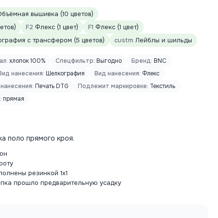
бъёмная вышивка (10 цветов)
етов)
F2
Флекс (1 цвет)
F1
Флекс (1 цвет)
графия с трансфером (5 цветов)
custm
Лейблы и шильды
ал:
хлопок 100%
Спецфильтр:
Выгодно
Бренд:
BNC
Вид нанесения:
Шелкография
Вид нанесения:
Флекс
 нанесения:
Печать DTG
Подлежит маркировке:
Текстиль
:
прямая
а поло прямого кроя.
тон
роту
полнены резинкой 1х1
опка прошло предварительную усадку