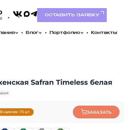
VK
0
MAX
Telegram
ОСТАВИТЬ ЗАЯВКУ
00
пания
Блог
Портфолио
Контакты
енская Safran Timeless белая
пания
ЗАКАЗАТЬ
В наличии: 70 шт.