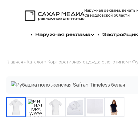
Наружная реклама, печать 
Свердловской области
Сахар Медиа
Наружная реклама
Застройщи
Главная
»
Каталог
»
Корпоративная одежда с логотипом
»
Фу