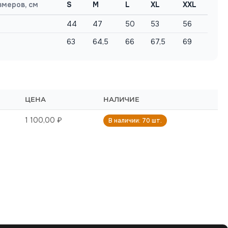
змеров, см
S
M
L
XL
XXL
44
47
50
53
56
63
64,5
66
67,5
69
ЦЕНА
НАЛИЧИЕ
1 100,00 ₽
В наличии: 70 шт.