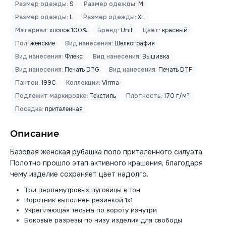
Размер одежды:
S
Размер одежды:
M
Размер одежды:
L
Размер одежды:
XL
Материал:
хлопок 100%
Бренд:
Unit
Цвет:
красный
Пол:
женские
Вид нанесения:
Шелкография
Вид нанесения:
Флекс
Вид нанесения:
Вышивка
Вид нанесения:
Печать DTG
Вид нанесения:
Печать DTF
Пантон:
199C
Коллекции:
Virma
Подлежит маркировке:
Текстиль
Плотность:
170 г/м²
Посадка:
приталенная
Описание
Базовая женская рубашка поло приталенного силуэта.
Полотно прошло этап активного крашения, благодаря
чему изделие сохраняет цвет надолго.
Три перламутровых пуговицы в тон
Воротник выполнен резинкой 1x1
Укрепляющая тесьма по вороту изнутри
Боковые разрезы по низу изделия для свободы