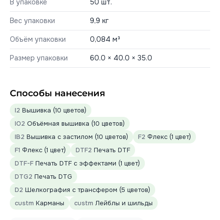
В упаковке
50 шт.
Вес упаковки
9,9 кг
Объём упаковки
0,084 м³
Размер упаковки
60.0 × 40.0 × 35.0
Способы нанесения
I2
Вышивка (10 цветов)
IO2
Объёмная вышивка (10 цветов)
IB2
Вышивка с застилом (10 цветов)
F2
Флекс (1 цвет)
F1
Флекс (1 цвет)
DTF2
Печать DTF
DTF-F
Печать DTF с эффектами (1 цвет)
DTG2
Печать DTG
D2
Шелкография с трансфером (5 цветов)
custm
Карманы
custm
Лейблы и шильды