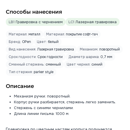
Способы нанесения
LB1
Гравировка с чернением
LC1
Лазерная гравировка
Материал:
металл
Материал:
покрытие софт-тач
Бренд:
OPen
Цвет:
белый
Вид нанесения:
Лазерная гравировка
Механизм:
поворотный
Срок годности:
Срок годности
Диаметр шарика:
0,7 мм
Сменный стержень:
сменный
Цвет чернил:
синий
Тип стержня:
parker style
Описание
Механизм ручки: поворотный.
Корпус ручки разбирается, стержень легко заменить.
Стержень с синими чернилами.
Длина линии письма: 1000 м.
Гравировка по цветным частям корпуса получается