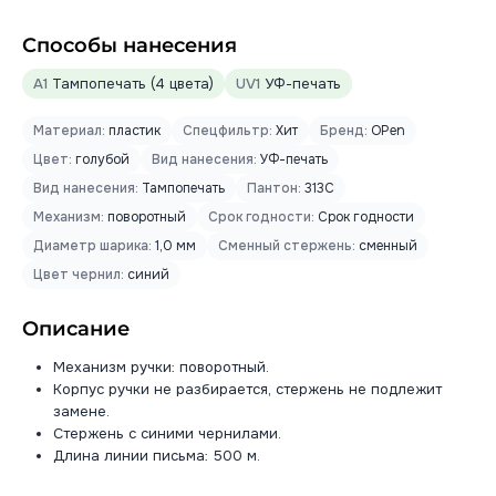
Способы нанесения
A1
Тампопечать (4 цвета)
UV1
УФ-печать
Материал:
пластик
Спецфильтр:
Хит
Бренд:
OPen
Цвет:
голубой
Вид нанесения:
УФ-печать
Вид нанесения:
Тампопечать
Пантон:
313C
Механизм:
поворотный
Срок годности:
Срок годности
Диаметр шарика:
1,0 мм
Сменный стержень:
сменный
Цвет чернил:
синий
Описание
Механизм ручки: поворотный.
Корпус ручки не разбирается, стержень не подлежит
замене.
Стержень с синими чернилами.
Длина линии письма: 500 м.