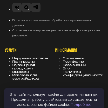
Сахар Медиа
VK
Telegram
MAX
Политика в отношении обработки персональных
данных
Согласие на получение рекламных и информационных
рассылок
УСЛУГИ
ИНФОРМАЦИЯ
Наружная реклама
О компании
Полиграфия
Портфолио
Сувенирная
База знаний
продукция
Блог
Вывески
Политика
Реклама для
конфиденциальности
застройщиков
КОНТАКТЫ
СОЦСЕТИ
Этот сайт использует cookie для хранения данных.
Продолжая работу с сайтом, вы соглашаетесь на
8 (343) 247-25-10
MAX
использование файлов cookie.
Подробнее
info@sugarmedia.ru
VK
Екатеринбург
TG