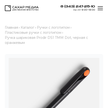
8 (343) 247-25-10
ОТК
пн–пт 9:00–18:00
Сахар Медиа
Главная
»
Каталог
»
Ручки с логотипом
»
Пластиковые ручки с логотипом
»
Ручка шариковая Prodir DS1 TMM Dot, черная с
оранжевым