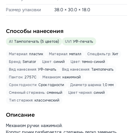
Размер упаковки
38.0 × 30.0 × 18.0
Способы нанесения
A1
Тампопечать (5 цветов)
UV1
УФ-печать
Материал:
пластик
Материал:
металл
Спецфильтр:
Хит
Бренд:
Senator
Цвет:
синий
Цвет:
темно-синий
Вид нанесения:
УФ-печать
Вид нанесения:
Тампопечать
Пантон:
2757C
Механизм:
нажимной
Срок годности:
Срок годности
Диаметр шарика:
1,0 мм
Сменный стержень:
сменный
Цвет чернил:
синий
Тип стержня:
классический
Описание
Механизм ручки: нажимной.
Корпус ручки разбирается, стержень легко заменить.