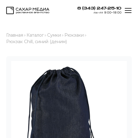
8 (343) 247-25-10
ОТК
пн–пт 9:00–18:00
Сахар Медиа
Главная
»
Каталог
»
Сумки
»
Рюкзаки
»
Рюкзак Chill, синий (деним)