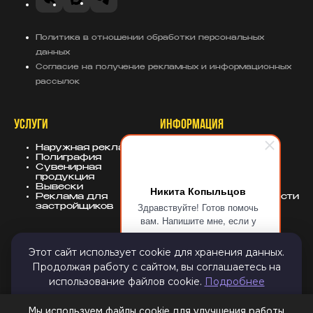
VK
MAX
Telegram
Политика в отношении обработки персональных
данных
Согласие на получение рекламных и информационных
рассылок
УСЛУГИ
ИНФОРМАЦИЯ
Наружная реклама
О компании
Полиграфия
Портфолио
Сувенирная
База знаний
продукция
Блог
Вывески
Политика
Никита Копыльцов
Реклама для
конфиденциальности
Здравствуйте! Готов помочь
застройщиков
вам. Напишите мне, если у
вас появятся вопросы.
КОНТАКТЫ
СОЦСЕТИ
Этот сайт использует cookie для хранения данных.
Продолжая работу с сайтом, вы соглашаетесь на
8 (343) 247-25-10
MAX
использование файлов cookie.
Подробнее
info@sugarmedia.ru
VK
Екатеринбург
TG
Дзен
ПРИНЯТЬ И ЗАКРЫТЬ
Мы используем файлы cookie для улучшения работы
Email