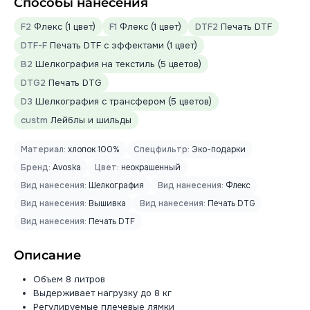
Способы нанесения
F2
Флекс (1 цвет)
F1
Флекс (1 цвет)
DTF2
Печать DTF
DTF-F
Печать DTF с эффектами (1 цвет)
B2
Шелкография на текстиль (5 цветов)
DTG2
Печать DTG
D3
Шелкография с трансфером (5 цветов)
custm
Лейблы и шильды
Материал:
хлопок 100%
Спецфильтр:
Эко-подарки
Бренд:
Avoska
Цвет:
неокрашенный
Вид нанесения:
Шелкография
Вид нанесения:
Флекс
Вид нанесения:
Вышивка
Вид нанесения:
Печать DTG
Вид нанесения:
Печать DTF
Описание
Объем 8 литров
Выдерживает нагрузку до 8 кг
Регулируемые плечевые лямки