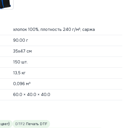
хлопок 100%, плотность 240 г/м²; саржа
90.00 г
35х47 см
150 шт.
13,5 кг
0,096 м³
60.0 × 40.0 × 40.0
 цвет)
DTF2
Печать DTF