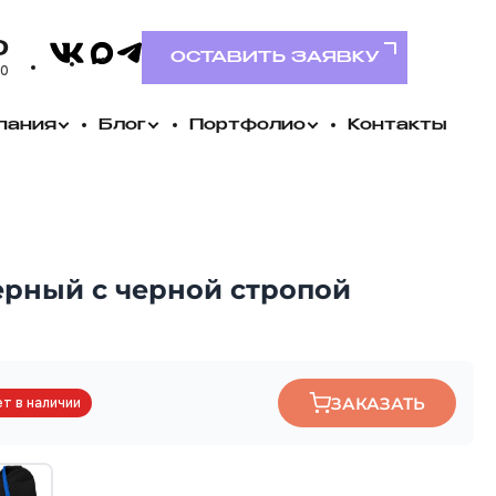
VK
0
MAX
Telegram
ОСТАВИТЬ ЗАЯВКУ
00
пания
Блог
Портфолио
Контакты
ерный с черной стропой
ЗАКАЗАТЬ
т в наличии