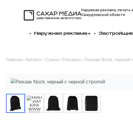
Наружная реклама, печать 
Свердловской области
Сахар Медиа
Наружная реклама
Застройщи
Главная
»
Каталог
»
Сумки
»
Рюкзаки
»
Рюкзак Nock, черный 