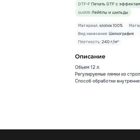
DTF-F
Печать DTF с эффектами
custm
Лейблы и шильды
Материал:
хлопок 100%
Мате
Вид нанесения:
Шелкография
Плотность:
240 г/м²
Описание
Объем 12 л.
Регулируемые лямки из строп
Способ обработки внутреннег