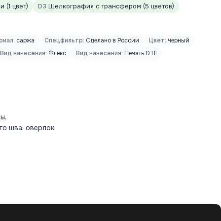
 (1 цвет)
D3
Шелкография с трансфером (5 цветов)
риал:
саржа
Спецфильтр:
Сделано в России
Цвет:
черный
Вид нанесения:
Флекс
Вид нанесения:
Печать DTF
ы.
о шва: оверлок.