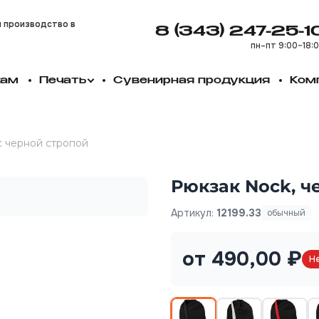
и производство в
8 (343) 247-25-1
пн–пт 9:00–18:
кам
Печать
Сувенирная продукция
Ком
с черной стропой
Рюкзак Nock, ч
Артикул:
12199.33
обычный
от 490,00 ₽
Не