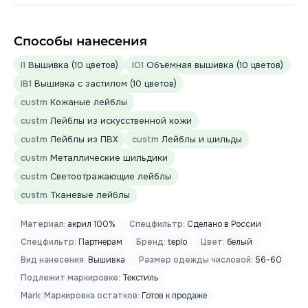
Способы нанесения
I1
Вышивка (10 цветов)
IO1
Объёмная вышивка (10 цветов)
IB1
Вышивка с застилом (10 цветов)
custm
Кожаные лейблы
custm
Лейблы из искусственной кожи
custm
Лейблы из ПВХ
custm
Лейблы и шильды
custm
Металлические шильдики
custm
Светоотражающие лейблы
custm
Тканевые лейблы
Материал:
акрил 100%
Спецфильтр:
Сделано в России
Спецфильтр:
Партнерам
Бренд:
teplo
Цвет:
белый
Вид нанесения:
Вышивка
Размер одежды числовой:
56-60
Подлежит маркировке:
Текстиль
Mark: Маркировка остатков:
Готов к продаже