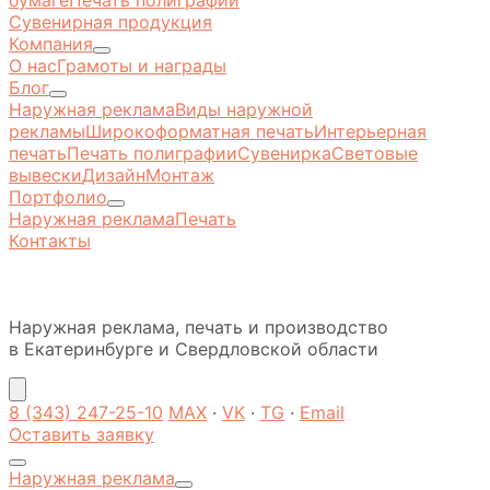
бумаге
Печать полиграфии
Сувенирная продукция
Компания
О нас
Грамоты и награды
Блог
Наружная реклама
Виды наружной
рекламы
Широкоформатная печать
Интерьерная
печать
Печать полиграфии
Сувенирка
Световые
вывески
Дизайн
Монтаж
Портфолио
Наружная реклама
Печать
Контакты
Наружная реклама, печать и производство
в Екатеринбурге и Свердловской области
8 (343) 247-25-10
MAX
·
VK
·
TG
·
Email
Оставить заявку
Наружная реклама