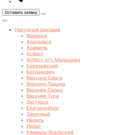
Оставить заявку
Открыть
меню
Закрыть
меню
Наружная реклама
Вывески
Алапаевск
Арамиль
Асбест
Асбест пгт. Малышева
Березовский
Богданович
Верхние Серги
Верхняя Пышма
Верхняя Салда
Верхняя Тура
Дегтярск
Екатеринбург
Заречный
Ивдель
Ирбит
Каменск-Уральский