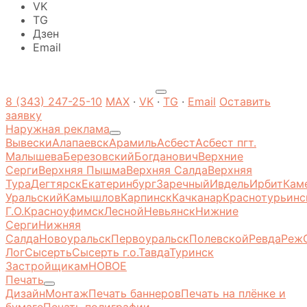
VK
TG
Дзен
Email
8 (343) 247-25-10
MAX
·
VK
·
TG
·
Email
Оставить
заявку
Наружная реклама
Вывески
Алапаевск
Арамиль
Асбест
Асбест пгт.
Малышева
Березовский
Богданович
Верхние
Серги
Верхняя Пышма
Верхняя Салда
Верхняя
Тура
Дегтярск
Екатеринбург
Заречный
Ивдель
Ирбит
Кам
Уральский
Камышлов
Карпинск
Качканар
Краснотурьинс
Г.О.
Красноуфимск
Лесной
Невьянск
Нижние
Серги
Нижняя
Салда
Новоуральск
Первоуральск
Полевской
Ревда
Реж
Лог
Сысерть
Сысерть г.о.
Тавда
Туринск
Застройщикам
НОВОЕ
Печать
Дизайн
Монтаж
Печать баннеров
Печать на плёнке и