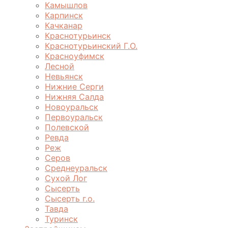
Камышлов
Карпинск
Качканар
Краснотурьинск
Краснотурьинский Г.О.
Красноуфимск
Лесной
Невьянск
Нижние Серги
Нижняя Салда
Новоуральск
Первоуральск
Полевской
Ревда
Реж
Серов
Среднеуральск
Сухой Лог
Сысерть
Сысерть г.о.
Тавда
Туринск