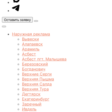
MAX
Оставить заявку
Открыть
меню
Закрыть
меню
Наружная реклама
Вывески
Алапаевск
Арамиль
Асбест
Асбест пгт. Малышева
Березовский
Богданович
Верхние Серги
Верхняя Пышма
Верхняя Салда
Верхняя Тура
Дегтярск
Екатеринбург
Заречный
Ивдель