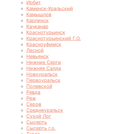
Ирбит
Каменск-Уральский
Камышлов
Карпинск
Качканар
Краснотурьинск
Краснотурьинский Г.О.
Красноуфимск
Лесной
Невьянск
Нижние Серги
Нижняя Салда
Новоуральск
Первоуральск
Полевской
Ревда
Реж
Серов
Среднеуральск
Сухой Лог
Сысерть
Сысерть г.о.
Тавда