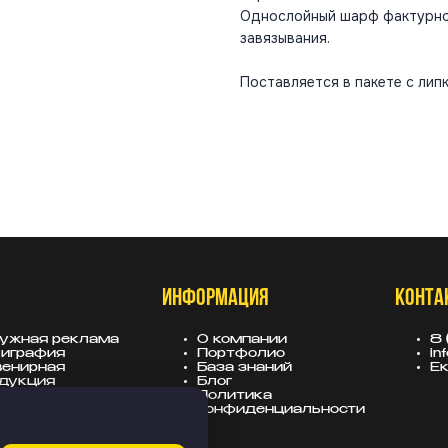
Однослойный шарф фактурной
завязывания.
Поставляется в пакете с лип
ИНФОРМАЦИЯ
КОНТА
ужная реклама
О компании
8 
играфия
Портфолио
in
енирная
База знаний
Ек
дукция
Блог
вески
Политика
лама для
конфиденциальности
тройщиков