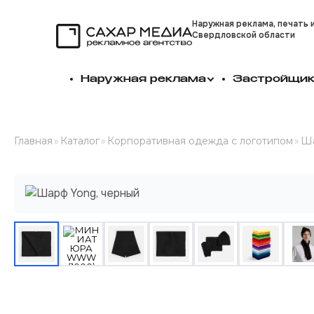
Наружная реклама, печать 
Свердловской области
Сахар Медиа
Наружная реклама
Застройщи
Главная
»
Каталог
»
Корпоративная одежда с логотипом
»
Ш