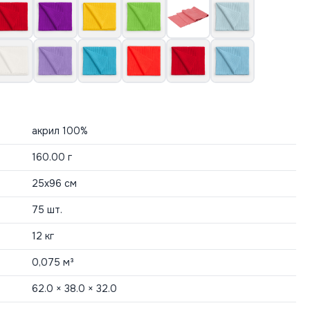
акрил 100%
160.00 г
25х96 см
75 шт.
12 кг
0,075 м³
62.0 × 38.0 × 32.0