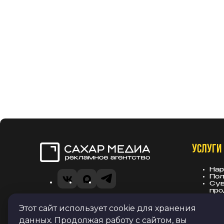
УСЛУГИ
Сахар Медиа
Нар
Пол
VK
Telegram
MAX
Сув
про
Вы
Рек
Этот сайт использует cookie для хранения
Политика в отношении обработки
зас
данных. Продолжая работу с сайтом, вы
персональных данных