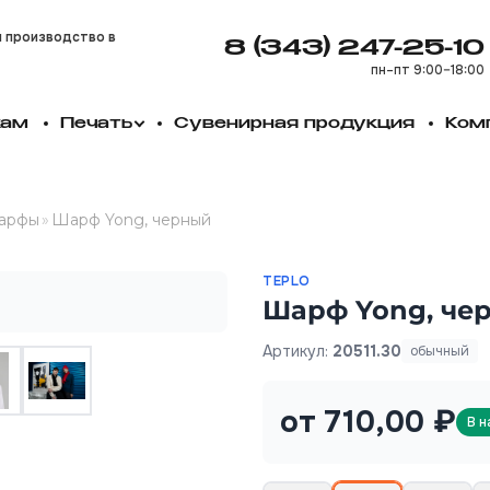
и производство в
8 (343) 247-25-10
пн–пт 9:00–18:00
кам
Печать
Сувенирная продукция
Ком
арфы
»
Шарф Yong, черный
TEPLO
Шарф Yong, че
Артикул:
20511.30
обычный
от 710,00 ₽
В н