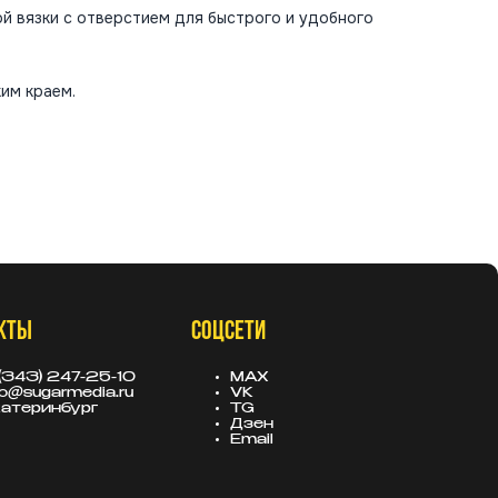
 вязки с отверстием для быстрого и удобного
ким краем.
КТЫ
СОЦСЕТИ
(343) 247-25-10
MAX
fo@sugarmedia.ru
VK
атеринбург
TG
Дзен
Email