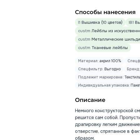
Способы нанесения
I1
Вышивка (10 цветов)
IB1
Вы
custm
Лейблы из искусственн
custm
Металлические шильд
custm
Тканевые лейблы
Материал:
акрил 100%
Спецф
Спецфильтр:
Выгодно
Бренд
Подлежит маркировке:
Текстил
Индивидуальная упаковка:
Паке
Описание
Немного конструкторской сме
решится сам собой. Пропуст
драпировку легким движением
отверстие, спрятанное в фа
образом.