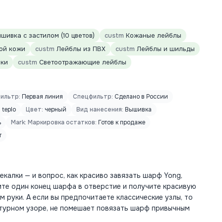
шивка с застилом (10 цветов)
custm
Кожаные лейблы
ой кожи
custm
Лейблы из ПВХ
custm
Лейблы и шильды
ики
custm
Светоотражающие лейблы
ильтр:
Первая линия
Спецфильтр:
Сделано в России
:
teplo
Цвет:
черный
Вид нанесения:
Вышивка
ь
Mark: Маркировка остатков:
Готов к продаже
т
калки — и вопрос, как красиво завязать шарф Yong,
ите один конец шарфа в отверстие и получите красивую
 руки. А если вы предпочитаете классические узлы, то
ктурном узоре, не помешает повязать шарф привычным