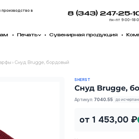
и производство в
8 (343) 247-25-1
пн–пт 9:00–18:
кам
Печать
Сувенирная продукция
Ком
арфы
»
Снуд Brugge, бордовый
SHERST
Снуд Brugge, 
Артикул:
7040.55
до исчерпан
от 1 453,00 ₽