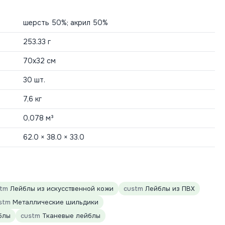
шерсть 50%; акрил 50%
253.33 г
70х32 см
30 шт.
7,6 кг
0,078 м³
62.0 × 38.0 × 33.0
stm
Лейблы из искусственной кожи
custm
Лейблы из ПВХ
stm
Металлические шильдики
блы
custm
Тканевые лейблы