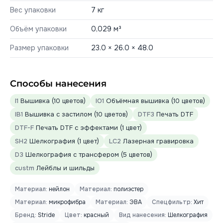
Вес упаковки
7 кг
Объём упаковки
0,029 м³
Размер упаковки
23.0 × 26.0 × 48.0
Способы нанесения
I1
Вышивка (10 цветов)
IO1
Объёмная вышивка (10 цветов)
IB1
Вышивка с застилом (10 цветов)
DTF3
Печать DTF
DTF-F
Печать DTF с эффектами (1 цвет)
SH2
Шелкография (1 цвет)
LC2
Лазерная гравировка
D3
Шелкография с трансфером (5 цветов)
custm
Лейблы и шильды
Материал:
нейлон
Материал:
полиэстер
Материал:
микрофибра
Материал:
ЭВА
Спецфильтр:
Хит
Бренд:
Stride
Цвет:
красный
Вид нанесения:
Шелкография