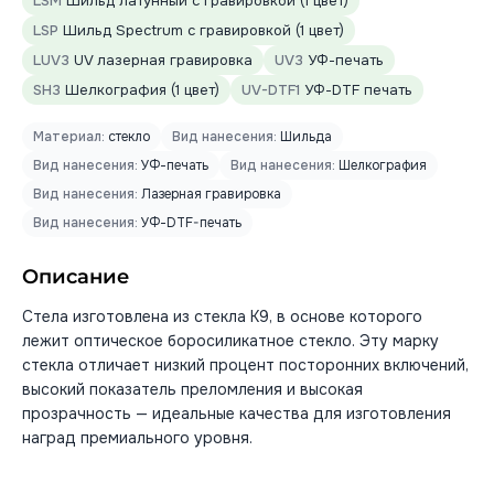
LSM
Шильд латунный с гравировкой (1 цвет)
LSP
Шильд Spectrum с гравировкой (1 цвет)
LUV3
UV лазерная гравировка
UV3
УФ-печать
SH3
Шелкография (1 цвет)
UV-DTF1
УФ-DTF печать
Материал:
стекло
Вид нанесения:
Шильда
Вид нанесения:
УФ-печать
Вид нанесения:
Шелкография
Вид нанесения:
Лазерная гравировка
Вид нанесения:
УФ-DTF-печать
Описание
Стела изготовлена из стекла К9, в основе которого
лежит оптическое боросиликатное стекло. Эту марку
стекла отличает низкий процент посторонних включений,
высокий показатель преломления и высокая
прозрачность — идеальные качества для изготовления
наград премиального уровня.