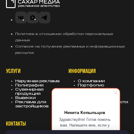
Сахар Медиа
VK
MAX
Telegram
Политика в отношении обработки персональных
данных
Согласие на получение рекламных и информационных
рассылок
УСЛУГИ
ИНФОРМАЦИЯ
Наружная реклама
О компании
Полиграфия
Портфолио
Сувенирная
База знаний
продукция
Блог
Вывески
Политика
Реклама для
конфиденциальности
застройщиков
Никита Копыльцов
Здравствуйте! Готов помочь
КОНТАКТЫ
СОЦСЕТИ
вам. Напишите мне, если у
вас появятся вопросы.