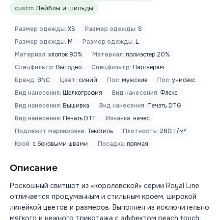
custm
Лейблы и шильды
Размер одежды:
XS
Размер одежды:
S
Размер одежды:
M
Размер одежды:
L
Материал:
хлопок 80%
Материал:
полиэстер 20%
Спецфильтр:
Выгодно
Спецфильтр:
Партнерам
Бренд:
BNC
Цвет:
синий
Пол:
мужские
Пол:
унисекс
Вид нанесения:
Шелкография
Вид нанесения:
Флекс
Вид нанесения:
Вышивка
Вид нанесения:
Печать DTG
Вид нанесения:
Печать DTF
Изнанка:
начес
Подлежит маркировке:
Текстиль
Плотность:
280 г/м²
Крой:
с боковыми швами
Посадка:
прямая
Описание
Роскошный свитшот из «королевской» серии Royal Line
отличается продуманным и стильным кроем, широкой
линейкой цветов и размеров. Выполнен из исключительно
мягкого и нежного трикотажа с эффектом peach touch: