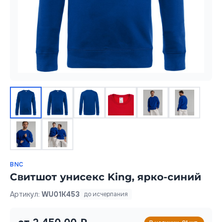
BNC
Свитшот унисекс King, ярко-синий
Артикул:
WU01K453
до исчерпания