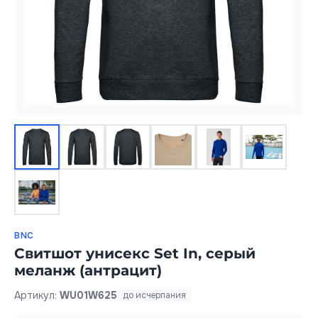
BNC
Свитшот унисекс Set In, серый
меланж (антрацит)
Артикул:
WU01W625
до исчерпания