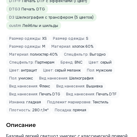
DTF-F
Печать DTF с эффектами (1 цвет)
DTG3
Печать DTG
D3
Шелкография с трансфером (5 цветов)
custm
Лейблы и шильды
Размер одежды:
XS
Размер одежды:
S
Размер одежды:
M
Материал:
хлопок 60%
Материал:
полиэстер 40%
Спецфильтр:
Выгодно
Спецфильтр:
Партнерам
Бренд:
BNC
Цвет:
серый
Цвет:
антрацит
Цвет:
серый меланж
Пол:
мужские
Пол:
унисекс
Вид нанесения:
Шелкография
Вид нанесения:
Флекс
Вид нанесения:
Вышивка
Вид нанесения:
Печать DTG
Вид нанесения:
Печать DTF
Изнанка:
гладкая
Подлежит маркировке:
Текстиль
Плотность:
280 г/м²
Посадка:
прямая
Описание
Базовый легкий свитшот унисекс с классической прямой