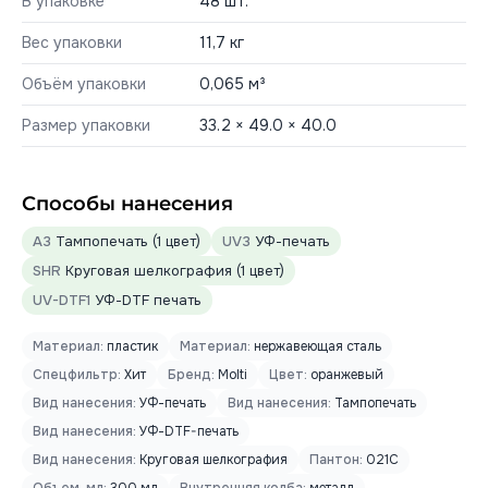
В упаковке
48 шт.
Вес упаковки
11,7 кг
Объём упаковки
0,065 м³
Размер упаковки
33.2 × 49.0 × 40.0
Способы нанесения
A3
Тампопечать (1 цвет)
UV3
УФ-печать
SHR
Круговая шелкография (1 цвет)
UV-DTF1
УФ-DTF печать
Материал:
пластик
Материал:
нержавеющая сталь
Спецфильтр:
Хит
Бренд:
Molti
Цвет:
оранжевый
Вид нанесения:
УФ-печать
Вид нанесения:
Тампопечать
Вид нанесения:
УФ-DTF-печать
Вид нанесения:
Круговая шелкография
Пантон:
021C