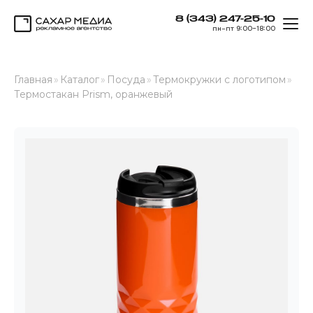
8 (343) 247-25-10
ОТК
пн–пт 9:00–18:00
Сахар Медиа
Главная
»
Каталог
»
Посуда
»
Термокружки с логотипом
»
Термостакан Prism, оранжевый