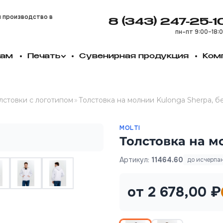
и производство в
8 (343) 247-25-1
пн–пт 9:00–18:
кам
Печать
Сувенирная продукция
Ком
лстовки с логотипом
»
Толстовка на молнии Kulonga Sherpa, б
MOLTI
Толстовка на м
Артикул:
11464.60
до исчерпа
от 2 678,00 ₽