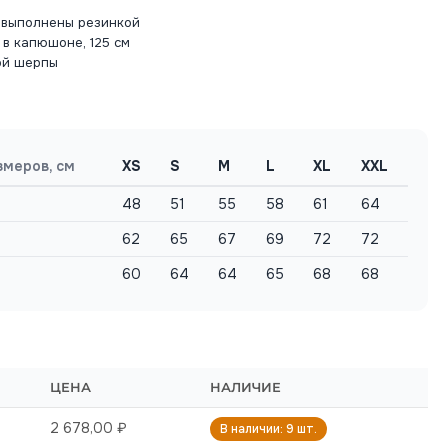
я выполнены резинкой
в капюшоне, 125 см
ой шерпы
змеров, см
XS
S
M
L
XL
XXL
48
51
55
58
61
64
62
65
67
69
72
72
60
64
64
65
68
68
ЦЕНА
НАЛИЧИЕ
2 678,00 ₽
В наличии: 9 шт.