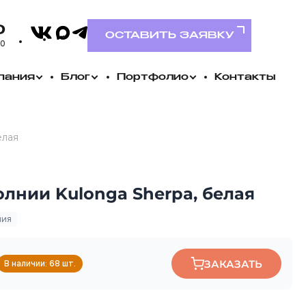
VK
0
MAX
Telegram
ОСТАВИТЬ ЗАЯВКУ
00
пания
Блог
Портфолио
Контакты
елая
олнии Kulonga Sherpa, белая
ния
ЗАКАЗАТЬ
В наличии: 68 шт.