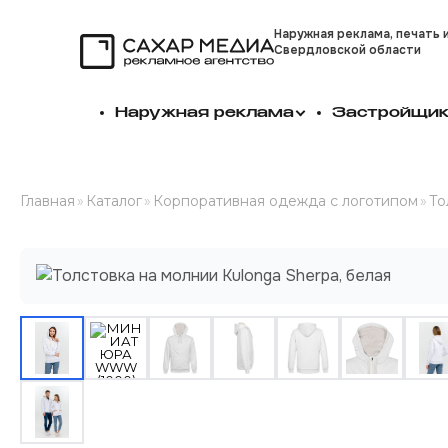
Наружная реклама, печать 
Свердловской области
Сахар Медиа
Наружная реклама
Застройщи
Главная
»
Каталог
»
Корпоративная одежда с логотипом
»
То