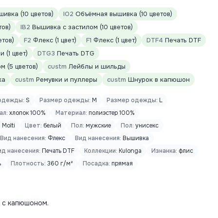
ивка (10 цветов)
IO2
Объёмная вышивка (10 цветов)
тов)
IB2
Вышивка с застилом (10 цветов)
етов)
F2
Флекс (1 цвет)
F1
Флекс (1 цвет)
DTF4
Печать DTF
 (1 цвет)
DTG3
Печать DTG
 (5 цветов)
custm
Лейблы и шильды
ка
custm
Ремувки и пуллеры
custm
Шнурок в капюшон
одежды:
S
Размер одежды:
M
Размер одежды:
L
ал:
хлопок 100%
Материал:
полиэстер 100%
:
Molti
Цвет:
белый
Пол:
мужские
Пол:
унисекс
Вид нанесения:
Флекс
Вид нанесения:
Вышивка
ид нанесения:
Печать DTF
Коллекции:
Kulonga
Изнанка:
флис
ь
Плотность:
360 г/м²
Посадка:
прямая
 с капюшоном.