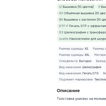
I2
Вышивка (10 цветов)
I1
Выш
IO1
Объёмная вышивка (10 цве
IB1
Вышивка с застилом (10 цв
DTF-F
Печать DTF с эффектами
D3
Шелкография с трансфером
custm
Наконечники для шнур
Размер одежды:
XS
Размер 
Размер одежды:
XXL
Матери
Спецфильтр:
Выгодно
Бренд
Вид нанесения:
Шелкография
Вид нанесения:
Печать DTG
В
Подлежит маркировке:
Текстил
Описание
Толстовка унисекс на молнии