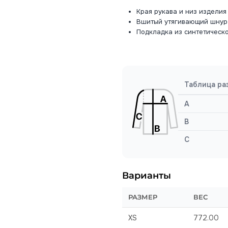
Края рукава и низ издели
Вшитый утягивающий шнур 
Подкладка из синтетическ
Таблица ра
A
B
C
Варианты
РАЗМЕР
ВЕС
XS
772.00