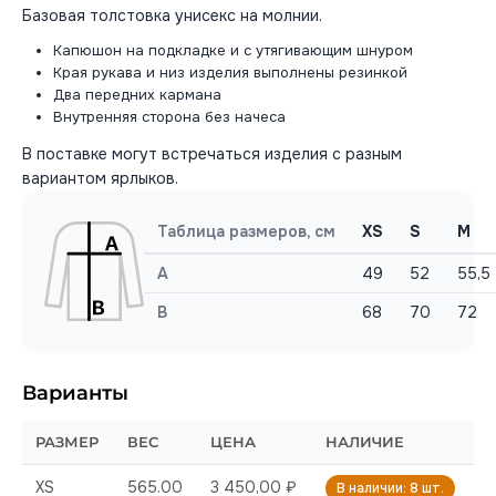
Базовая толстовка унисекс на молнии.
Капюшон на подкладке и с утягивающим шнуром
Края рукава и низ изделия выполнены резинкой
Два передних кармана
Внутренняя сторона без начеса
В поставке могут встречаться изделия с разным
вариантом ярлыков.
Таблица размеров, см
XS
S
M
A
49
52
55,5
B
68
70
72
Варианты
РАЗМЕР
ВЕС
ЦЕНА
НАЛИЧИЕ
XS
565.00
3 450,00 ₽
В наличии: 8 шт.