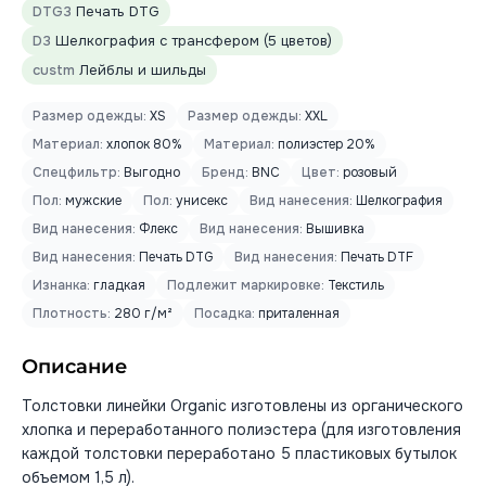
DTG3
Печать DTG
D3
Шелкография с трансфером (5 цветов)
custm
Лейблы и шильды
Размер одежды:
XS
Размер одежды:
XXL
Материал:
хлопок 80%
Материал:
полиэстер 20%
Спецфильтр:
Выгодно
Бренд:
BNC
Цвет:
розовый
Пол:
мужские
Пол:
унисекс
Вид нанесения:
Шелкография
Вид нанесения:
Флекс
Вид нанесения:
Вышивка
Вид нанесения:
Печать DTG
Вид нанесения:
Печать DTF
Изнанка:
гладкая
Подлежит маркировке:
Текстиль
Плотность:
280 г/м²
Посадка:
приталенная
Описание
Толстовки линейки Organic изготовлены из органического
хлопка и переработанного полиэстера (для изготовления
каждой толстовки переработано 5 пластиковых бутылок
объемом 1,5 л).