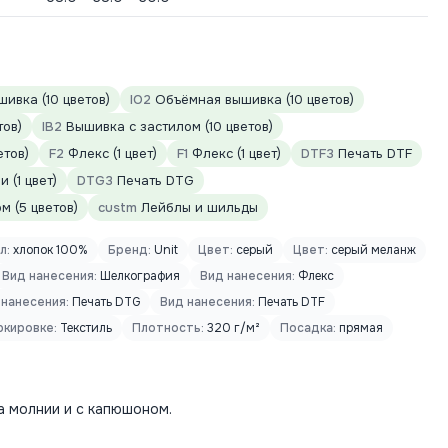
ивка (10 цветов)
IO2
Объёмная вышивка (10 цветов)
тов)
IB2
Вышивка с застилом (10 цветов)
етов)
F2
Флекс (1 цвет)
F1
Флекс (1 цвет)
DTF3
Печать DTF
 (1 цвет)
DTG3
Печать DTG
 (5 цветов)
custm
Лейблы и шильды
л:
хлопок 100%
Бренд:
Unit
Цвет:
серый
Цвет:
серый меланж
Вид нанесения:
Шелкография
Вид нанесения:
Флекс
 нанесения:
Печать DTG
Вид нанесения:
Печать DTF
кировке:
Текстиль
Плотность:
320 г/м²
Посадка:
прямая
а молнии и с капюшоном.