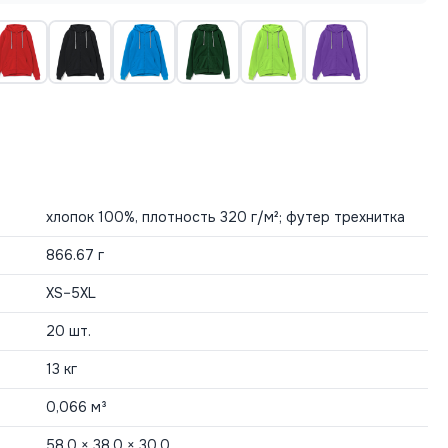
хлопок 100%, плотность 320 г/м²; футер трехнитка
866.67 г
XS–5XL
20 шт.
13 кг
0,066 м³
58.0 × 38.0 × 30.0