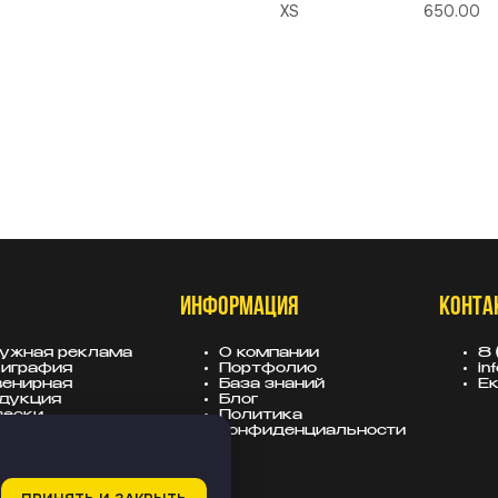
XS
650.00
ИНФОРМАЦИЯ
КОНТА
ужная реклама
О компании
8 
играфия
Портфолио
in
енирная
База знаний
Ек
дукция
Блог
вески
Политика
лама для
конфиденциальности
тройщиков