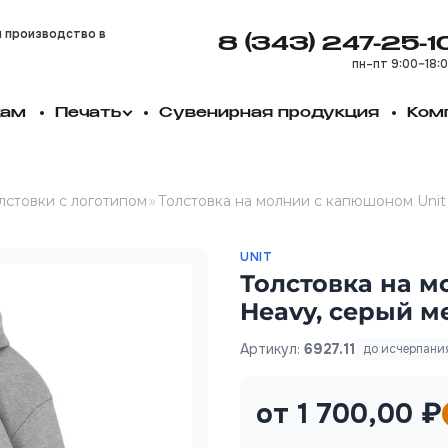
и производство в
8 (343) 247-25-1
пн–пт 9:00–18:
кам
Печать
Сувенирная продукция
Ком
лстовки с логотипом
»
Толстовка на молнии с капюшоном Unit
UNIT
Толстовка на м
Heavy, серый 
Артикул:
6927.11
до исчерпани
от 1 700,00 ₽