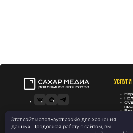
УСЛУГИ
Сахар Медиа
Нар
Пол
VK
MAX
Telegram
Сув
про
Вы
Рек
Политика в отношении обработки
Этот сайт использует cookie для хранения
зас
персональных данных
данных. Продолжая работу с сайтом, вы
Согласие на получение рекламных