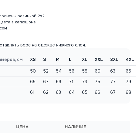
полнены резинкой 2х2
цвета в капюшоне
есом
ставлять ворс на одежде нижнего слоя.
змеров, см
XS
S
M
L
XL
XXL
3XL
4XL
50
52
54
56
58
60
63
66
65
67
69
71
73
75
77
79
61
62
63
64
65
66
67
68
ЦЕНА
НАЛИЧИЕ