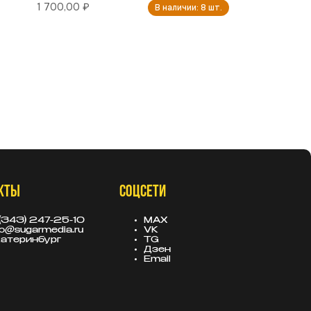
1 700,00 ₽
В наличии: 8 шт.
КТЫ
СОЦСЕТИ
(343) 247-25-10
MAX
fo@sugarmedia.ru
VK
атеринбург
TG
Дзен
Email