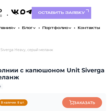
VK
0
MAX
Telegram
ОСТАВИТЬ ЗАЯВКУ
00
пания
Блог
Портфолио
Контакты
 Siverga Heavy, серый меланж
олнии с капюшоном Unit Siverga
меланж
я
ЗАКАЗАТЬ
В наличии: 8 шт.