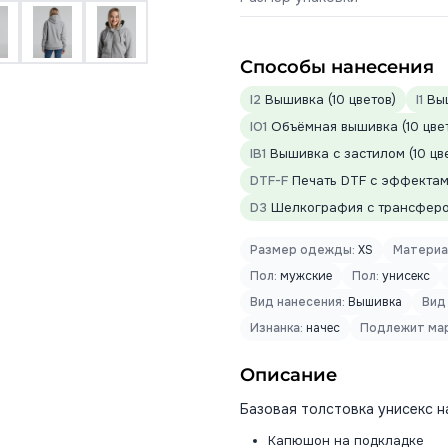
Способы нанесения
I2
Вышивка (10 цветов)
I1
Выш
IO1
Объёмная вышивка (10 цве
IB1
Вышивка с застилом (10 цв
DTF-F
Печать DTF с эффектами
D3
Шелкография с трансфером
Размер одежды:
XS
Материа
Пол:
мужские
Пол:
унисекс
Вид нанесения:
Вышивка
Вид
Изнанка:
начес
Подлежит мар
Описание
Базовая толстовка унисекс н
Капюшон на подкладке