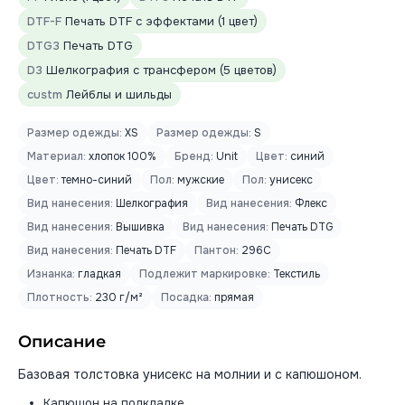
DTF-F
Печать DTF с эффектами (1 цвет)
DTG3
Печать DTG
D3
Шелкография с трансфером (5 цветов)
custm
Лейблы и шильды
Размер одежды:
XS
Размер одежды:
S
Материал:
хлопок 100%
Бренд:
Unit
Цвет:
синий
Цвет:
темно-синий
Пол:
мужские
Пол:
унисекс
Вид нанесения:
Шелкография
Вид нанесения:
Флекс
Вид нанесения:
Вышивка
Вид нанесения:
Печать DTG
Вид нанесения:
Печать DTF
Пантон:
296C
Изнанка:
гладкая
Подлежит маркировке:
Текстиль
Плотность:
230 г/м²
Посадка:
прямая
Описание
Базовая толстовка унисекс на молнии и с капюшоном.
Капюшон на подкладке