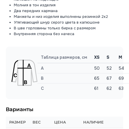
Молния в тон изделия
Два передних кармана
Манжеты и низ изделия выполнены резинкой 2х2
Утягивающий шнур серого цвета в капюшоне
В шве горловины только бирка с размером
Внутренняя сторона без начеса
Таблица размеров, см
XS
S
M
A
50
52
54
B
65
67
69
C
61
62
63
Варианты
РАЗМЕР
ВЕС
ЦЕНА
НАЛИЧИЕ