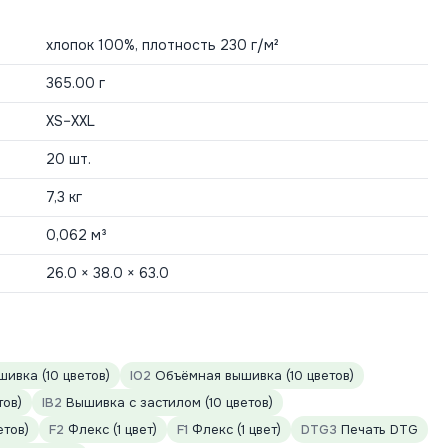
хлопок 100%, плотность 230 г/м²
365.00 г
XS–XXL
20 шт.
7,3 кг
0,062 м³
26.0 × 38.0 × 63.0
ивка (10 цветов)
IO2
Объёмная вышивка (10 цветов)
тов)
IB2
Вышивка с застилом (10 цветов)
етов)
F2
Флекс (1 цвет)
F1
Флекс (1 цвет)
DTG3
Печать DTG