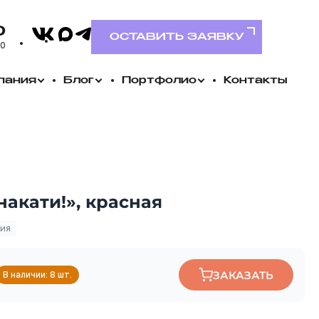
VK
0
MAX
Telegram
ОСТАВИТЬ ЗАЯВКУ
00
пания
Блог
Портфолио
Контакты
накати!», красная
ния
ЗАКАЗАТЬ
В наличии: 8 шт.