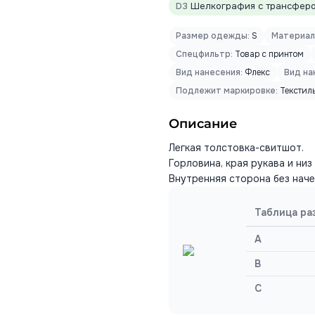
D3
Шелкография с трансфером
Размер одежды:
S
Материал
Спецфильтр:
Товар с принтом
Вид нанесения:
Флекс
Вид на
Подлежит маркировке:
Текстил
Описание
Легкая толстовка-свитшот.
Горловина, края рукава и низ
Внутренняя сторона без наче
Таблица ра
A
B
C