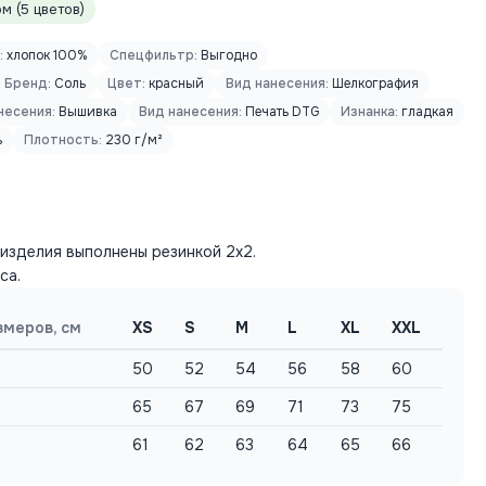
 (5 цветов)
:
хлопок 100%
Спецфильтр:
Выгодно
Бренд:
Соль
Цвет:
красный
Вид нанесения:
Шелкография
несения:
Вышивка
Вид нанесения:
Печать DTG
Изнанка:
гладкая
ь
Плотность:
230 г/м²
 изделия выполнены резинкой 2х2.
са.
змеров, см
XS
S
M
L
XL
XXL
50
52
54
56
58
60
65
67
69
71
73
75
61
62
63
64
65
66