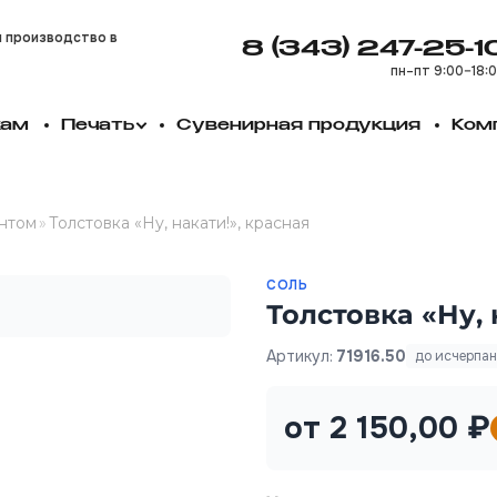
и производство в
8 (343) 247-25-1
пн–пт 9:00–18:
кам
Печать
Сувенирная продукция
Ком
интом
»
Толстовка «Ну, накати!», красная
СОЛЬ
Толстовка «Ну, 
Артикул:
71916.50
до исчерпа
от 2 150,00 ₽