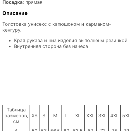
Посадка:
прямая
Описание
Толстовка унисекс с капюшоном и карманом-
кенгуру.
Края рукава и низ изделия выполнены резинкой
Внутренняя сторона без начеса
Таблица
размеров,
XS
S
M
L
XL
XXL
3XL
4XL
5XL
см
A
50
53
56,5
60
63,5
67
71
75
79