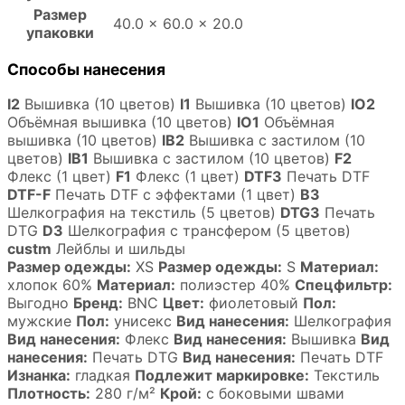
Размер
40.0 × 60.0 × 20.0
упаковки
Способы нанесения
I2
Вышивка (10 цветов)
I1
Вышивка (10 цветов)
IO2
Объёмная вышивка (10 цветов)
IO1
Объёмная
вышивка (10 цветов)
IB2
Вышивка с застилом (10
цветов)
IB1
Вышивка с застилом (10 цветов)
F2
Флекс (1 цвет)
F1
Флекс (1 цвет)
DTF3
Печать DTF
DTF-F
Печать DTF с эффектами (1 цвет)
B3
Шелкография на текстиль (5 цветов)
DTG3
Печать
DTG
D3
Шелкография с трансфером (5 цветов)
custm
Лейблы и шильды
Размер одежды:
XS
Размер одежды:
S
Материал:
хлопок 60%
Материал:
полиэстер 40%
Спецфильтр:
Выгодно
Бренд:
BNC
Цвет:
фиолетовый
Пол:
мужские
Пол:
унисекс
Вид нанесения:
Шелкография
Вид нанесения:
Флекс
Вид нанесения:
Вышивка
Вид
нанесения:
Печать DTG
Вид нанесения:
Печать DTF
Изнанка:
гладкая
Подлежит маркировке:
Текстиль
Плотность:
280 г/м²
Крой:
с боковыми швами