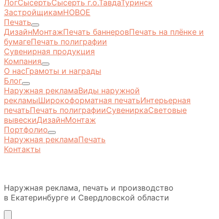
Лог
Сысерть
Сысерть г.о.
Тавда
Туринск
Застройщикам
НОВОЕ
Печать
Дизайн
Монтаж
Печать баннеров
Печать на плёнке и
бумаге
Печать полиграфии
Сувенирная продукция
Компания
О нас
Грамоты и награды
Блог
Наружная реклама
Виды наружной
рекламы
Широкоформатная печать
Интерьерная
печать
Печать полиграфии
Сувенирка
Световые
вывески
Дизайн
Монтаж
Портфолио
Наружная реклама
Печать
Контакты
Наружная реклама, печать и производство
в Екатеринбурге и Свердловской области