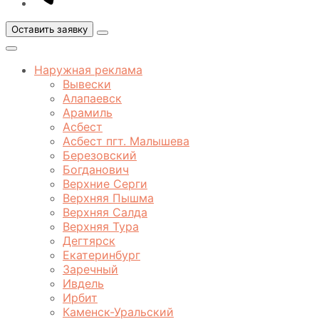
Оставить заявку
Открыть
меню
Закрыть
меню
Наружная реклама
Вывески
Алапаевск
Арамиль
Асбест
Асбест пгт. Малышева
Березовский
Богданович
Верхние Серги
Верхняя Пышма
Верхняя Салда
Верхняя Тура
Дегтярск
Екатеринбург
Заречный
Ивдель
Ирбит
Каменск-Уральский