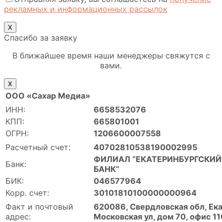
рекламных и информационных рассылок
Х
Спасибо за заявку
В ближайшее время наши менеджеры свяжутся с
вами.
Х
ООО «Сахар Медиа»
ИНН:
6658532076
КПП:
665801001
ОГРН:
1206600007558
Расчетный счет:
40702810538190002995
ФИЛИАЛ “ЕКАТЕРИНБУРГСКИЙ”
Банк:
БАНК”
БИК:
046577964
Корр. счет:
30101810100000000964
Факт и почтовый
620086, Свердловская обл, Ека
адрес:
Московская ул, дом 70, офис 11