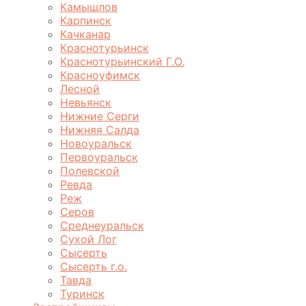
Камышлов
Карпинск
Качканар
Краснотурьинск
Краснотурьинский Г.О.
Красноуфимск
Лесной
Невьянск
Нижние Серги
Нижняя Салда
Новоуральск
Первоуральск
Полевской
Ревда
Реж
Серов
Среднеуральск
Сухой Лог
Сысерть
Сысерть г.о.
Тавда
Туринск