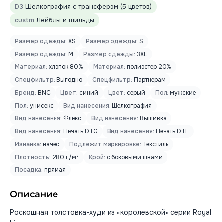
D3
Шелкография с трансфером (5 цветов)
custm
Лейблы и шильды
Размер одежды:
XS
Размер одежды:
S
Размер одежды:
M
Размер одежды:
3XL
Материал:
хлопок 80%
Материал:
полиэстер 20%
Спецфильтр:
Выгодно
Спецфильтр:
Партнерам
Бренд:
BNC
Цвет:
синий
Цвет:
серый
Пол:
мужские
Пол:
унисекс
Вид нанесения:
Шелкография
Вид нанесения:
Флекс
Вид нанесения:
Вышивка
Вид нанесения:
Печать DTG
Вид нанесения:
Печать DTF
Изнанка:
начес
Подлежит маркировке:
Текстиль
Плотность:
280 г/м²
Крой:
с боковыми швами
Посадка:
прямая
Описание
Роскошная толстовка-худи из «королевской» серии Royal