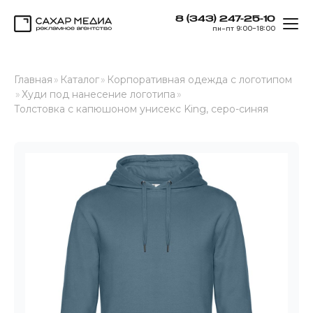
8 (343) 247-25-10
ОТК
пн–пт 9:00–18:00
Сахар Медиа
Главная
»
Каталог
»
Корпоративная одежда с логотипом
»
Худи под нанесение логотипа
»
Толстовка с капюшоном унисекс King, серо-синяя