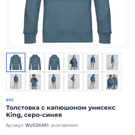
BNC
Толстовка с капюшоном унисекс
King, серо-синяя
Артикул:
WU02K461
до исчерпания