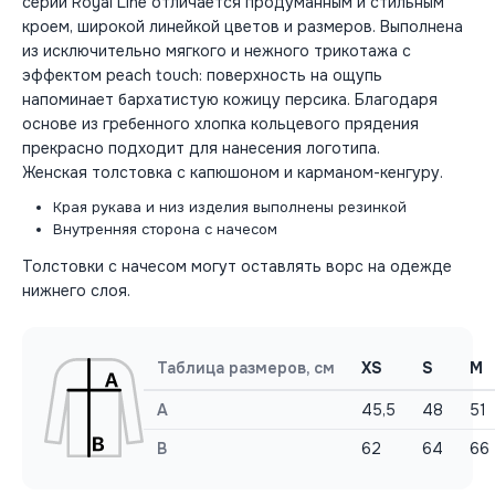
серии Royal Line отличается продуманным и стильным
кроем, широкой линейкой цветов и размеров. Выполнена
из исключительно мягкого и нежного трикотажа с
эффектом peach touch: поверхность на ощупь
напоминает бархатистую кожицу персика. Благодаря
основе из гребенного хлопка кольцевого прядения
прекрасно подходит для нанесения логотипа.
Женская толстовка с капюшоном и карманом-кенгуру.
Края рукава и низ изделия выполнены резинкой
Внутренняя сторона с начесом
Толстовки с начесом могут оставлять ворс на одежде
нижнего слоя.
Таблица размеров, см
XS
S
M
A
45,5
48
51
B
62
64
66