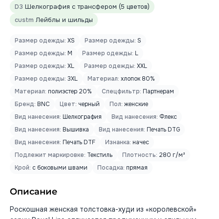
D3
Шелкография с трансфером (5 цветов)
custm
Лейблы и шильды
Размер одежды:
XS
Размер одежды:
S
Размер одежды:
M
Размер одежды:
L
Размер одежды:
XL
Размер одежды:
XXL
Размер одежды:
3XL
Материал:
хлопок 80%
Материал:
полиэстер 20%
Спецфильтр:
Партнерам
Бренд:
BNC
Цвет:
черный
Пол:
женские
Вид нанесения:
Шелкография
Вид нанесения:
Флекс
Вид нанесения:
Вышивка
Вид нанесения:
Печать DTG
Вид нанесения:
Печать DTF
Изнанка:
начес
Подлежит маркировке:
Текстиль
Плотность:
280 г/м²
Крой:
с боковыми швами
Посадка:
прямая
Описание
Роскошная женская толстовка-худи из «королевской»