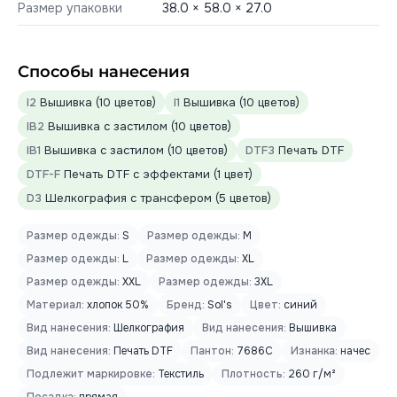
Размер упаковки
38.0 × 58.0 × 27.0
Способы нанесения
I2
Вышивка (10 цветов)
I1
Вышивка (10 цветов)
IB2
Вышивка с застилом (10 цветов)
IB1
Вышивка с застилом (10 цветов)
DTF3
Печать DTF
DTF-F
Печать DTF с эффектами (1 цвет)
D3
Шелкография с трансфером (5 цветов)
Размер одежды:
S
Размер одежды:
M
Размер одежды:
L
Размер одежды:
XL
Размер одежды:
XXL
Размер одежды:
3XL
Материал:
хлопок 50%
Бренд:
Sol's
Цвет:
синий
Вид нанесения:
Шелкография
Вид нанесения:
Вышивка
Вид нанесения:
Печать DTF
Пантон:
7686C
Изнанка:
начес
Подлежит маркировке:
Текстиль
Плотность:
260 г/м²