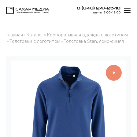
8 (343) 247-25-10
ОТК
пн–пт 9:00–18:00
Сахар Медиа
Главная
»
Каталог
»
Корпоративная одежда с логотипом
»
Толстовки с логотипом
»
Толстовка Stan, ярко-синяя