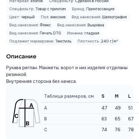
Материал:
хлопок
Спецфильтр:
Сделано в России
Спецфильтр:
Товар с принтом
Бренд:
Принтэссенция
Цвет:
черный
Пол:
женские
Вид нанесения:
Шелкография
Вид нанесения:
Флекс
Вид нанесения:
Вышивка
Вид нанесения:
Печать DTG
Изнанка:
гладкая
Подлежит маркировке:
Текстиль
Плотность:
240 г/м²
Описание
Рукава реглан. Манжеты, ворот и низ изделия отделаны
резинкой.
Внутренняя сторона без начеса.
Таблица размеров, см
S
M
L
A
47
49
51
B
63
65
67
C
74
76
78