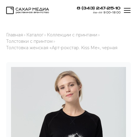
8 (343) 247-25-10
ОТК
пн–пт 9:00–18:00
Сахар Медиа
Главная
»
Каталог
»
Коллекции с принтами
»
Толстовки с принтом
»
Толстовка женская «Арт-рокстар. Kiss Me», черная