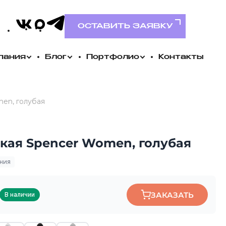
VK
MAX
Telegram
ОСТАВИТЬ ЗАЯВКУ
пания
Блог
Портфолио
Контакты
en, голубая
кая Spencer Women, голубая
ания
ЗАКАЗАТЬ
В наличии