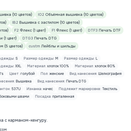
ивка (10 цветов)
IO2
Объёмная вышивка (10 цветов)
тов)
IB2
Вышивка с застилом (10 цветов)
етов)
F2
Флекс (1 цвет)
F1
Флекс (1 цвет)
DTF3
Печать DTF
 (1 цвет)
DTG3
Печать DTG
 (5 цветов)
custm
Лейблы и шильды
одежды:
S
Размер одежды:
M
Размер одежды:
L
одежды:
XXL
Материал:
хлопок 100%
Материал:
хлопок 80%
's
Цвет:
голубой
Пол:
женские
Вид нанесения:
Шелкография
несения:
Вышивка
Вид нанесения:
Печать DTG
антон:
537U
Изнанка:
начес
Подлежит маркировке:
Текстиль
боковыми швами
Посадка:
приталенная
ка с карманом–кенгуру.
есом