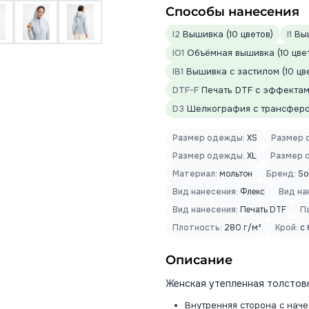
Способы нанесения
I2
Вышивка (10 цветов)
I1
Выш
IO1
Объёмная вышивка (10 цве
IB1
Вышивка с застилом (10 цв
DTF-F
Печать DTF с эффектами
D3
Шелкография с трансфером
Размер одежды:
XS
Размер 
Размер одежды:
XL
Размер 
Материал:
мольтон
Бренд:
Sol
Вид нанесения:
Флекс
Вид на
Вид нанесения:
Печать DTF
П
Плотность:
280 г/м²
Крой:
с 
Описание
Женская утепленная толстов
Внутренняя сторона с нач