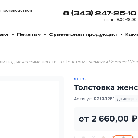
и производство в
8 (343) 247-25-10
пн–пт 9:00–18:00
кам
Печать
Сувенирная продукция
Ком
ди под нанесение логотипа
»
Толстовка женская Spencer Wom
SOL'S
Толстовка женс
Артикул:
03103251
до исчерп
от 2 660,00 ₽