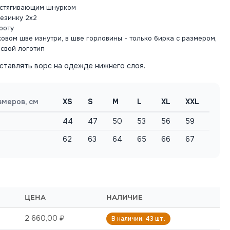
 стягивающим шнурком
резинку 2х2
роту
овом шве изнутри, в шве горловины - только бирка с размером,
 свой логотип
ставлять ворс на одежде нижнего слоя.
змеров, см
XS
S
M
L
XL
XXL
44
47
50
53
56
59
62
63
64
65
66
67
ЦЕНА
НАЛИЧИЕ
2 660,00 ₽
В наличии: 43 шт.